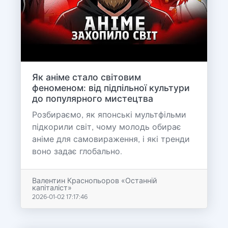
Як аніме стало світовим
феноменом: від підпільної культури
до популярного мистецтва
Розбираємо, як японські мультфільми
підкорили світ, чому молодь обирає
аніме для самовираження, і які тренди
воно задає глобально.
Валентин Краснопьоров «Останній
капіталіст»
2026-01-02 17:17:46