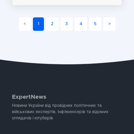
<
1
2
3
4
5
>
ExpertNews
Новини України від провідних політичних та
військових експертів, інфлюенсерів та відомих
оглядачів і ютуберів