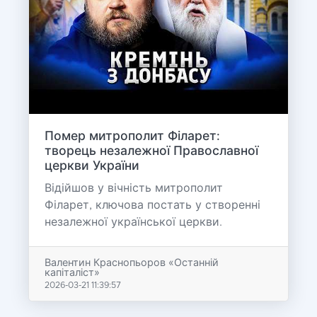
Помер митрополит Філарет:
творець незалежної Православної
церкви України
Відійшов у вічність митрополит
Філарет, ключова постать у створенні
незалежної української церкви.
Валентин Краснопьоров «Останній
капіталіст»
2026-03-21 11:39:57