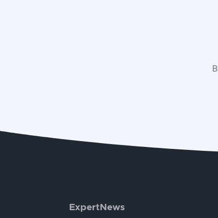
В
ExpertNews