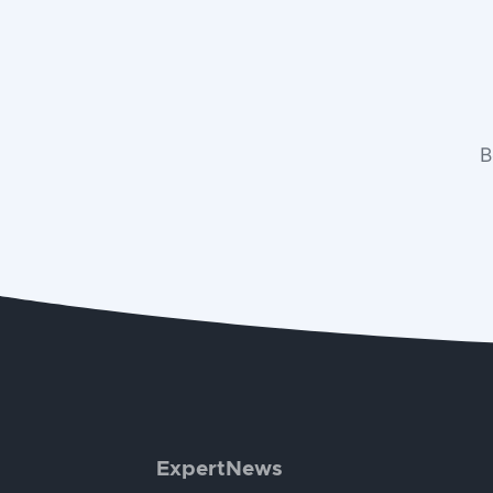
В
ExpertNews