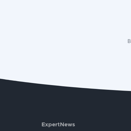
В
ExpertNews