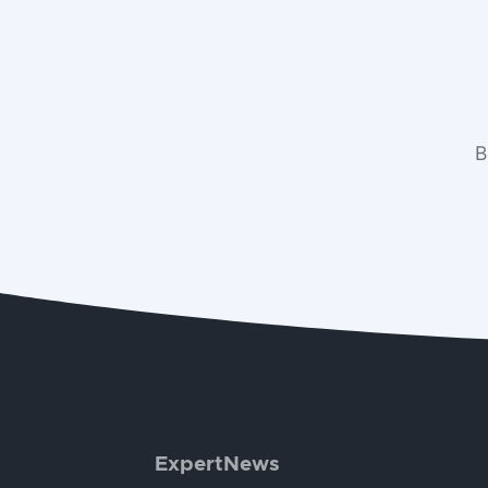
В
ExpertNews