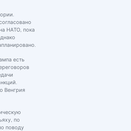
ории.
согласовано
на НАТО, пока
Однако
апланировано.
ампа есть
переговоров
едачи
анкций.
о Венгрия
ническую
ьяху, по
по поводу