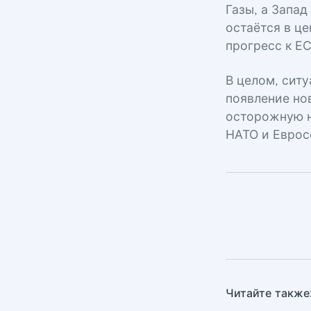
Газы, а Запа
остаётся в ц
прогресс к Е
В целом, сит
появление но
осторожную н
НАТО и Еврос
Читайте также