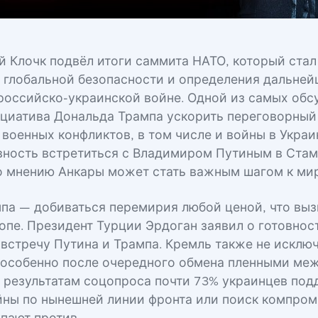
й Клочк подвёл итоги саммита НАТО, который ста
 глобальной безопасности и определения дальней
российско-украинской войне. Одной из самых об
ициатива Дональда Трампа ускорить переговорный
военных конфликтов, в том числе и войны в Украи
вность встретиться с Владимиром Путиным в Стам
по мнению Анкары может стать важным шагом к мир
па — добиваться перемирия любой ценой, что вы
ропе. Президент Турции Эрдоган заявил о готовнос
 встречу Путина и Трампа. Кремль также не исклю
 особенно после очередного обмена пленными ме
о результатам соцопроса почти 73% украинцев по
йны по нынешней линии фронта или поиск компром