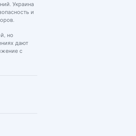
ний. Украина
зопасность и
оров.
й, но
ениях дают
ижение с