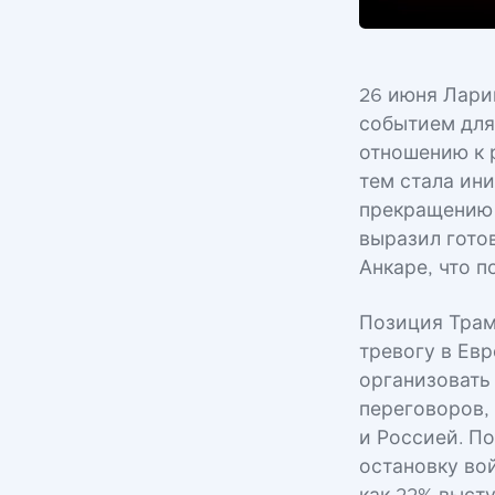
26 июня Лари
событием для
отношению к 
тем стала ин
прекращению 
выразил гото
Анкаре, что 
Позиция Трам
тревогу в Ев
организовать
переговоров,
и Россией. П
остановку во