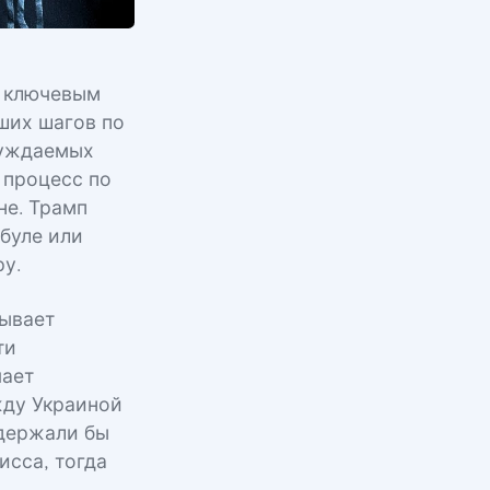
л ключевым
ших шагов по
суждаемых
 процесс по
не. Трамп
буле или
у.
зывает
ти
чает
жду Украиной
ддержали бы
исса, тогда