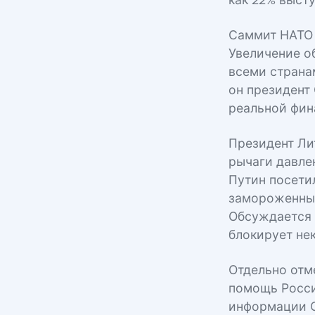
как 22% выст
Саммит НАТО 
Увеличение о
всеми страна
он президент
реальной фин
Президент Ли
рычаги давле
Путин посети
замороженных
Обсуждается 
блокирует не
Отдельно отм
помощь Росси
информации С