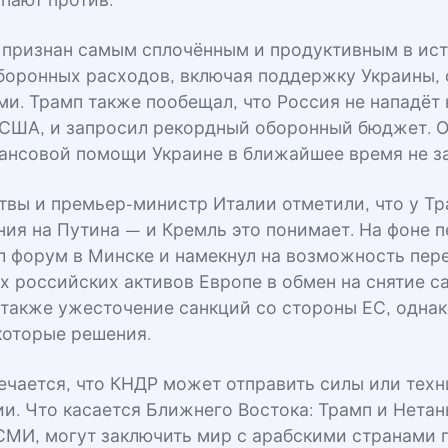
упают против.
признан самым сплочённым и продуктивным в ист
боронных расходов, включая поддержку Украины, 
ми. Трамп также пообещал, что Россия не нападёт 
 США, и запросил рекордный оборонный бюджет. 
ансовой помощи Украине в ближайшее время не з
твы и премьер-министр Италии отметили, что у Тр
ния на Путина — и Кремль это понимает. На фоне 
л форум в Минске и намекнул на возможность пер
 российских активов Европе в обмен на снятие с
также ужесточение санкций со стороны ЕС, однак
которые решения.
ечается, что КНДР может отправить силы или тех
и. Что касается Ближнего Востока: Трамп и Нетан
МИ, могут заключить мир с арабскими странами 