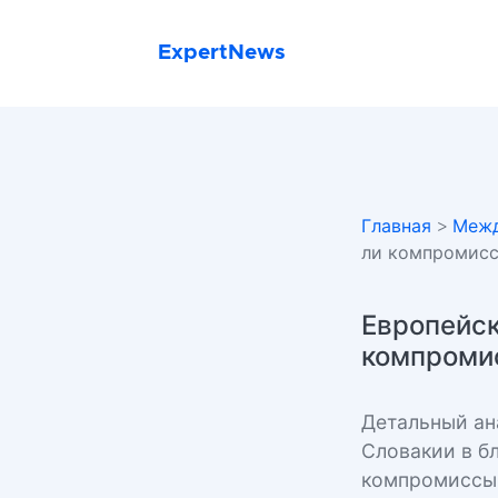
ExpertNews
Главная
>
Межд
ли компромисс
Европейск
компромис
Детальный ан
Словакии в б
компромиссы 