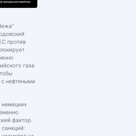
Вежа"
ходовский
ЕС против
блокирует
бенно
ийского газа.
чтобы
о с нефтяными
в немецких
ременно
кий фактор.
 санкций: