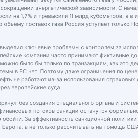
ле увеличивает закупки сжиженного газа у России,
 сокращении энергетической зависимости. С нача
сли на 1,7% и превысили 11 млрд кубометров, а в 
По объёму поставок газа Россия уступает только 
выделил ключевые проблемы с контролем за испо
опейские компании часто принимают фиктивные до
 можно было бы только по транзакциям, как это д
темы в ЕС нет. Поэтому даже ограничения по цене
ефть не работают из-за использования страховых 
ерез европейские суда.
еркнул: без создания специального органа и систе
финансовых потоков санкции останутся формальн
о обойти. За эффективность санкционной политик
а Европа, а не только рассчитывать на помощь США