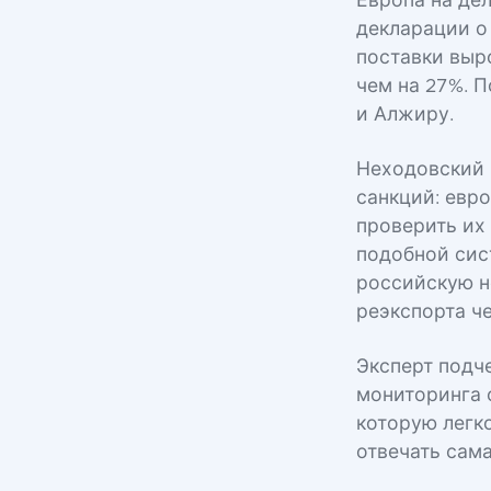
Европа на де
декларации о
поставки выро
чем на 27%. 
и Алжиру.
Неходовский 
санкций: евр
проверить их
подобной сис
российскую н
реэкспорта ч
Эксперт подч
мониторинга 
которую легк
отвечать сам