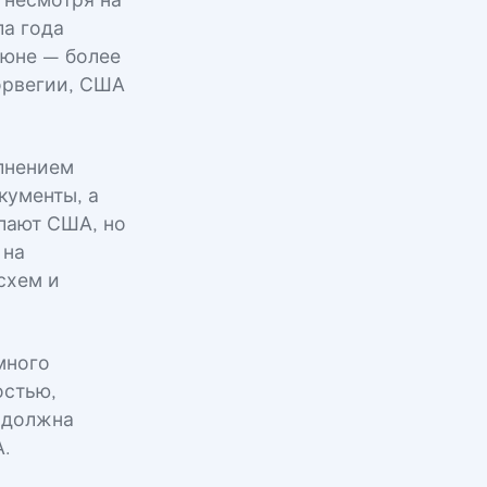
 несмотря на
ла года
июне — более
Норвегии, США
лнением
кументы, а
елают США, но
 на
схем и
много
остью,
и должна
.