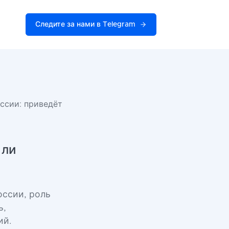
Следите за нами в Telegram
ссии: приведёт
 ли
оссии, роль
ь,
ий.