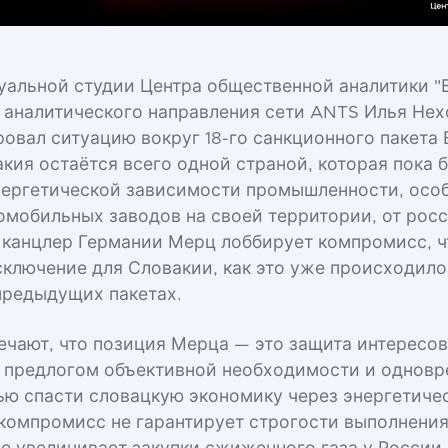
туальной студии Центра общественной аналитики "
 аналитического направления сети ANTS Илья Не
овал ситуацию вокруг 18-го санкционного пакета 
акия остаётся всего одной страной, которая пока 
энергетической зависимости промышленности, осо
омобильных заводов на своей территории, от росс
канцлер Германии Мерц лоббирует компромисс, 
сключение для Словакии, как это уже происходил
предыдущих пакетах.
ечают, что позиция Мерца — это защита интересо
 предлогом объективной необходимости и однов
ью спасти словацкую экономику через энергетичес
компромисс не гарантирует строгости выполнения