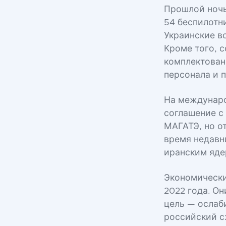
Прошлой ночь
54 беспилотн
Украинские в
Кроме того, 
комплектован
персонала и п
На междунаро
соглашение с
МАГАТЭ, но о
время недавн
иранским яде
Экономически
2022 года. О
цель — ослаб
российский с