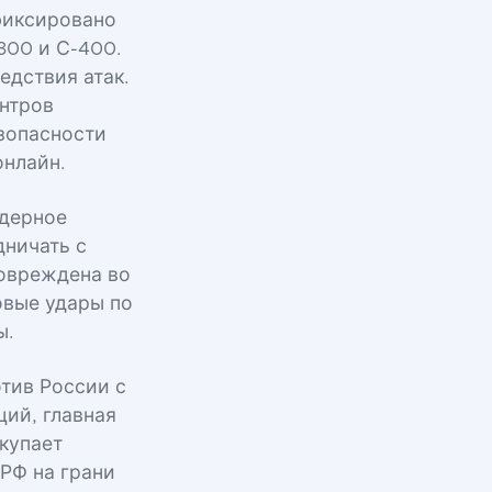
фиксировано
300 и С-400.
едствия атак.
ентров
езопасности
онлайн.
ядерное
дничать с
повреждена во
овые удары по
ы.
тив России с
ций, главная
купает
РФ на грани