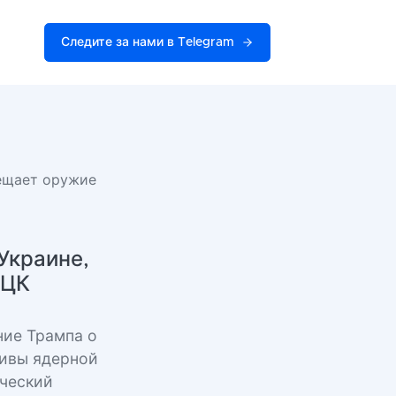
Следите за нами в Telegram
бещает оружие
Украине,
ТЦК
ние Трампа о
тивы ядерной
ический