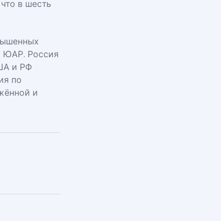
 что в шесть
вышенных
и ЮАР. Россия
ША и РФ
ия по
жённой и