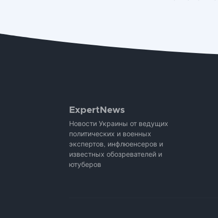
ExpertNews
Новости Украины от ведущих
политических и военных
экспертов, инфлюенсеров и
известных обозревателей и
ютуберов