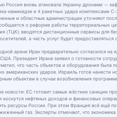
ю Россия вновь атаковала Украину дронами — за
ика-камикадзе и 4 ракетных удара комплексами С-
оенные и областные администрации уточняют посл
сообщается о реформе работы территориальных ц
ия (ТЦК): вводятся дистанционные сервисы для б
осетителей, а часть услуг будет предоставляться 
дной арене Иран предварительно согласился на 
 США. Президент Ирана заявил о готовности сотру
тметил, что часть объектов и оборудования была 
их американских ударов. Израиль готов нанести н
рным объектам в случае возобновления программ
е новости: ЕС готовит самые жёсткие санкции про
ни коснутся нефтяных доходов и финансовых опера
ить ресурсы России. При этом Франция всё ещё по
жиженный газ. Эксперты отмечают, что экономика 