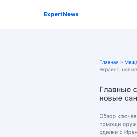
ExpertNews
Главная
>
Межд
Украине, новы
Главные с
новые сан
Обзор ключев
помощи оружи
сделки с Ира