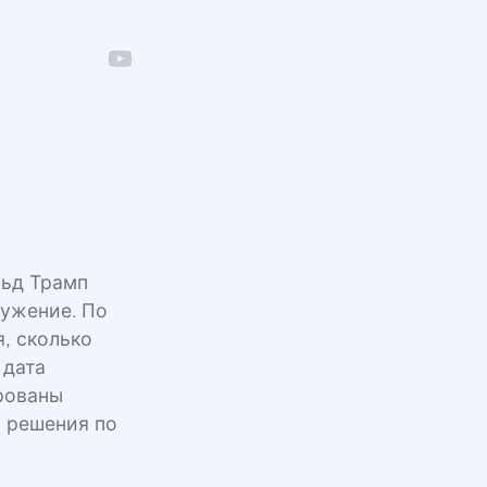
льд Трамп
ружение. По
, сколько
 дата
ированы
я решения по