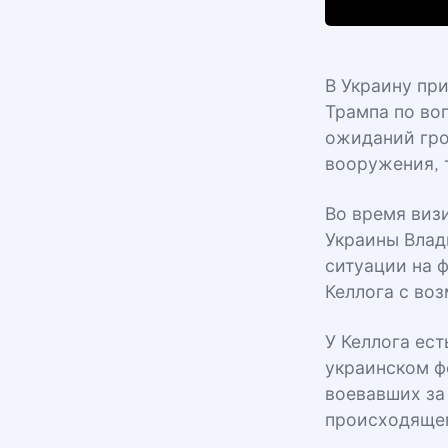
В Украину пр
Трампа по во
ожиданий гро
вооружения, 
Во время виз
Украины Влад
ситуации на 
Келлога с во
У Келлога ес
украинском ф
воевавших за
происходящем