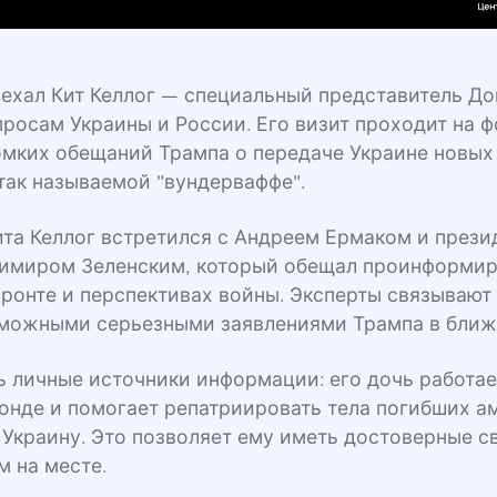
иехал Кит Келлог — специальный представитель Д
просам Украины и России. Его визит проходит на ф
мких обещаний Трампа о передаче Украине новых
так называемой "вундерваффе".
ита Келлог встретился с Андреем Ермаком и през
имиром Зеленским, который обещал проинформир
фронте и перспективах войны. Эксперты связывают
зможными серьезными заявлениями Трампа в ближ
ть личные источники информации: его дочь работае
онде и помогает репатриировать тела погибших а
 Украину. Это позволяет ему иметь достоверные с
 на месте.