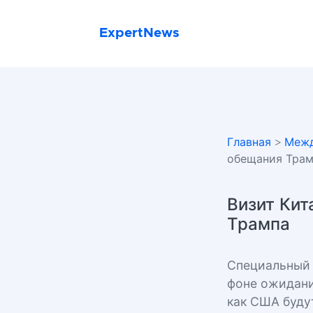
ExpertNews
Главная
>
Межд
обещания Тра
Визит Кит
Трампа
Специальный 
фоне ожидани
как США буду