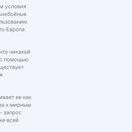
 и условия
льнобойные
льзованию.
то Европа
что никакой
 с помощью
уществует
я
вает ее как
ева к мирным
— запрос
ке всей