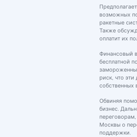
Предполагаетс
возможных по
ракетные сис
Также обсужд
оплатит их по
Финансовый в
бесплатной п
замороженных
риск, что эт
собственных 
Обвиняя помо
бизнес. Даль
переговорам,
Москвы о пер
поддержки.