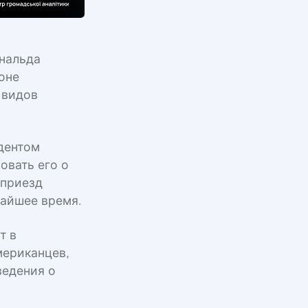
ональда
оне
 видов
идентом
овать его о
 приезд
айшее время.
т в
мериканцев,
ведения о