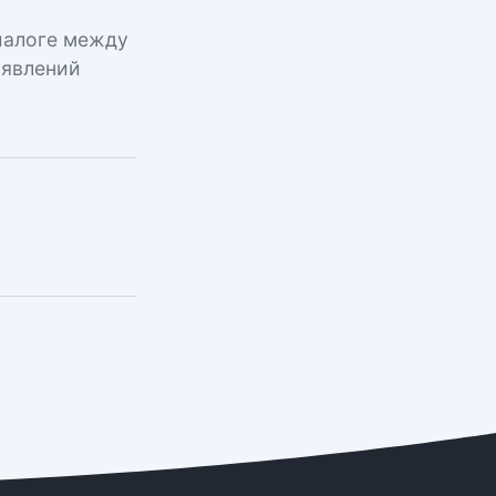
диалоге между
аявлений