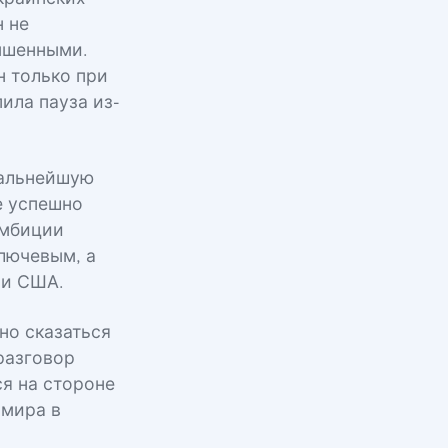
н не
ышенными.
 только при
ила пауза из-
дальнейшую
е успешно
амбиции
лючевым, а
ии США.
но сказаться
разговор
ся на стороне
 мира в