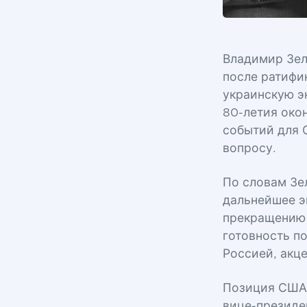
Владимир Зел
после ратифи
украинскую э
80-летия око
событий для 
вопросу.
По словам Зе
дальнейшее э
прекращению 
готовность п
Россией, акц
Позиция США 
вице-президе