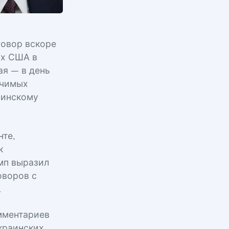
говор вскоре
ях США в
ая — в день
ачимых
аинскому
нте,
к
мп выразил
оворов с
.
мментариев
краинских