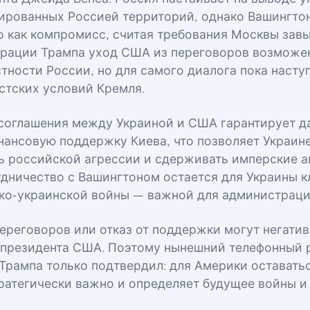
пированных Россией территорий, однако Вашингто
о как компромисс, считая требования Москвы зав
рации Трампа уход США из переговоров возможен
тности России, но для самого диалога пока наступ
стских условий Кремля.
соглашения между Украиной и США гарантирует 
нансовую поддержку Киева, что позволяет Украин
ь российской агрессии и сдерживать имперские 
удничество с Вашингтоном остается для Украины к
ко-украинской войны — важной для администрац
ереговоров или отказ от поддержки могут негатив
 президента США. Поэтому нынешний телефонный 
 Трампа только подтвердил: для Америки оставать
ратегически важно и определяет будущее войны и