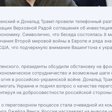
енский и Дональд Трамп провели телефонный раз
кации Верховной Радой соглашения об инвестици
кономику. Символично, что беседа состоялась 8 м
нчания Второй мировой войны в Европе и ряда зн
США, что подчеркнуло внимание Вашингтона к укр
ленского, президенты обсудили обстановку на фро
кономическое сотрудничество и возможные шаги 
огня в российско-украинской войне. Дональд Тра
омогать Украине и поднял вопрос о качестве перег
ентируя на добросовестности российской стороны
о переговорном процессе стала очевидной из ко
нта Джейда Венса: Россия настаивает на выводе у