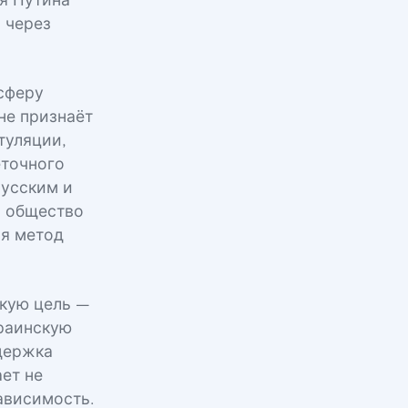
я Путина
 через
сферу
не признаёт
туляции,
еточного
русским и
ь общество
ся метод
скую цель —
краинскую
ддержка
ет не
ависимость.