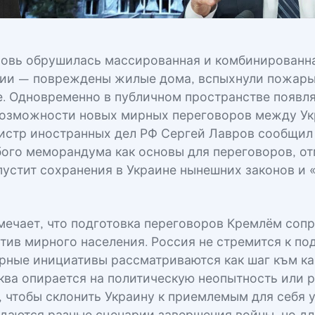
новь обрушилась массированная и комбинированна
ии — повреждены жилые дома, вспыхнули пожары
. Одновременно в публичном пространстве появл
возможности новых мирных переговоров между Ук
истр иностранных дел РФ Сергей Лавров сообщил 
ого меморандума как основы для переговоров, от
пустит сохранения в Украине нынешних законов и 
мечает, что подготовка переговоров Кремлём соп
тив мирного населения. Россия не стремится к п
рные инициативы рассматриваются как шаг към к
ква опирается на политическую неопытность или 
 чтобы склонить Украину к приемлемым для себя 