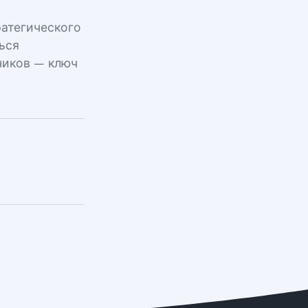
ратегического
ься
ников — ключ