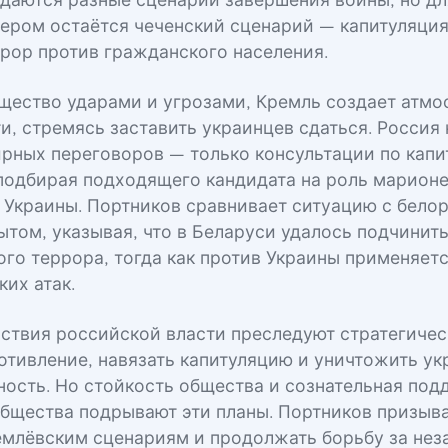
даются разные сценарии завершения войны, но дл
ером остаётся чеченский сценарий — капитуляция
рор против гражданского населения.
щество ударами и угрозами, Кремль создает атмо
и, стремясь заставить украинцев сдаться. Россия 
рных переговоров — только консультации по капи
подбирая подходящего кандидата на роль марион
 Украины. Портников сравнивает ситуацию с бело
ытом, указывая, что в Беларуси удалось подчинит
ого террора, тогда как против Украины применяет
их атак.
ствия российской власти преследуют стратегиче
отивление, навязать капитуляцию и уничтожить у
ность. Но стойкость общества и сознательная по
бщества подрывают эти планы. Портников призыва
емлёвским сценариям и продолжать борьбу за нез