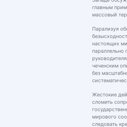
Западе обсуж
главным прим
массовый тер
Парализуя об
безысходност
настоящих ми
параллельно 
руководителя
чеченским оп
без масштабн
систематическ
Жестокие дей
сломить сопр
государствен
мирового соо
следовать кр