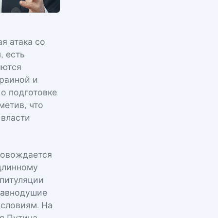
я атака со
, есть
яются
раиной и
о подготовке
метив, что
«власти
ровождается
одлинному
апитуляции
равнодушие
условиям. На