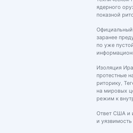
ядерного ору
показной рит
Официальный 
заранее пред
по уже пустой
информационн
Изоляция Ира
протестные н
риторику, Те
на мировых ц
режим к внут
Ответ США и 
и уязвимость