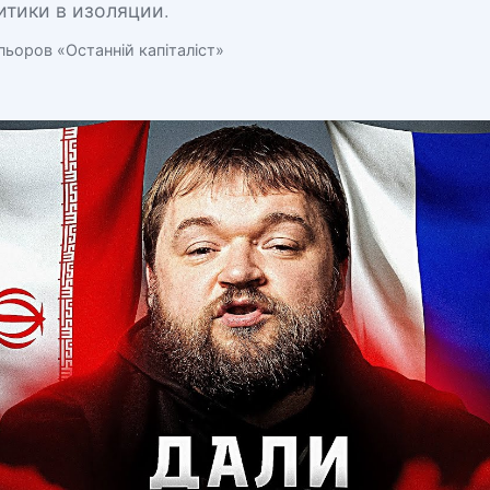
итики в изоляции.
ьоров «Останній капіталіст»