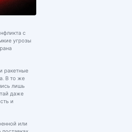
нфликта с
мкие угрозы
Ирана
и ракетные
. В то же
лись лишь
итай даже
сть и
оенной или
о поставках