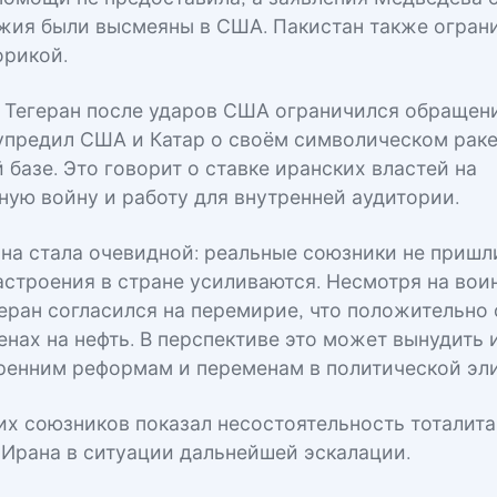
жия были высмеяны в США. Пакистан также огран
орикой.
Тегеран после ударов США ограничился обращен
упредил США и Катар о своём символическом рак
 базе. Это говорит о ставке иранских властей на
ую войну и работу для внутренней аудитории.
на стала очевидной: реальные союзники не пришл
астроения в стране усиливаются. Несмотря на во
геран согласился на перемирие, что положительно
енах на нефть. В перспективе это может вынудить
ренним реформам и переменам в политической эли
их союзников показал несостоятельность тоталит
 Ирана в ситуации дальнейшей эскалации.