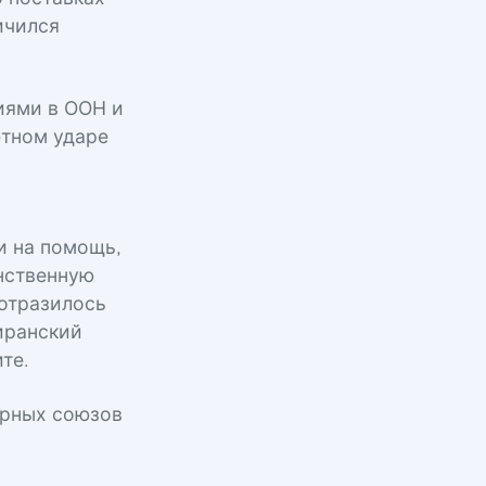
ичился
иями в ООН и
етном ударе
и на помощь,
инственную
 отразилось
 иранский
те.
арных союзов