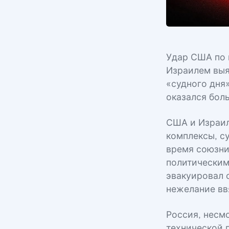
Удар США по 
Израилем выя
«судного дня
оказался бол
США и Израил
комплексы, с
время союзни
политическим
эвакуировал 
нежелание вв
Россия, несм
технической 