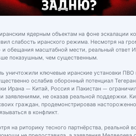
иранским ядерным объектам на фоне эскалации ко
вил слабость иранского режима. Несмотря на гро
» и обещания масштабной мести, реальный ответ 
ьше показушным, чем существенным.
ь уничтожили ключевые иранские установки ПВО 
ущественно ослабив оборонный потенциал Тегерана
ки Ирана — Китай, Россия и Пакистан — ограничи
и заявлениями, не оказав реальной поддержки. К
своих граждан, продемонстрировав настороженно
язываться в конфликт.
отря на риторику тесного партнёрства, реальной в
помощи не предоставила, а заявления Медведева 