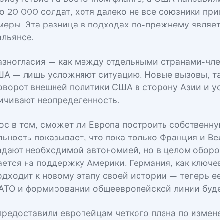
о 20 000 солдат, хотя далеко не все союзники пр
меры. Эта разница в подходах по-прежнему являе
альянсе.
азногласия — как между отдельными странами-чле
ША — лишь усложняют ситуацию. Новые вызовы, та
ворот внешней политики США в сторону Азии и у
личивают неопределенность.
ос в том, сможет ли Европа построить собственн
льность показывает, что пока только Франция и В
адают необходимой автономией, но в целом обор
ается на поддержку Америки. Германия, как ключе
одходит к новому этапу своей истории — теперь ее
АТО и формировании общеевропейской линии буд
предоставили европейцам четкого плана по измен