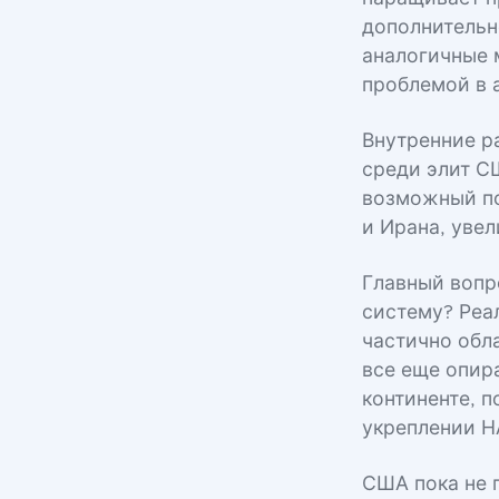
дополнительн
аналогичные 
проблемой в 
Внутренние р
среди элит С
возможный по
и Ирана, уве
Главный вопр
систему? Реа
частично обл
все еще опир
континенте, п
укреплении Н
США пока не 