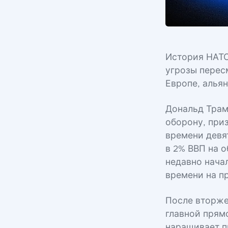
История НАТО
угрозы перес
Европе, альян
Дональд Трам
оборону, при
времени девя
в 2% ВВП на о
недавно нача
времени на п
После вторже
главной прям
наращивает п