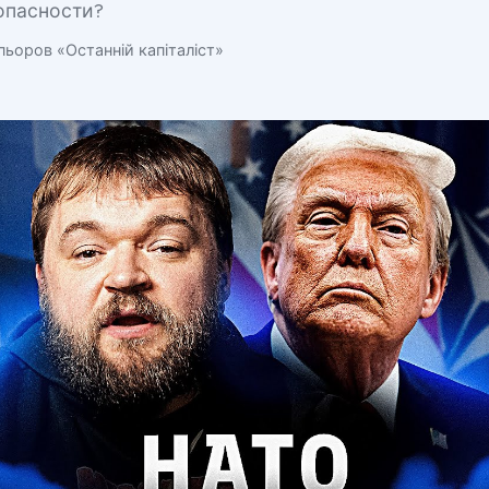
опасности?
ьоров «Останній капіталіст»