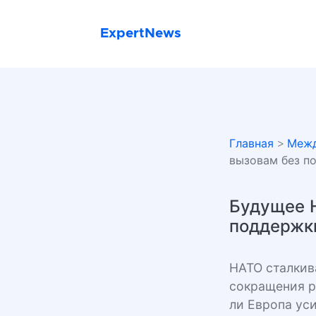
ExpertNews
Главная
>
Межд
вызовам без 
Будущее Н
поддержк
НАТО сталкив
сокращения р
ли Европа ус