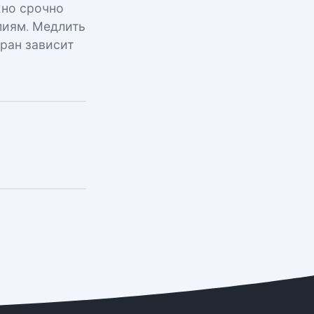
жно срочно
лиям. Медлить
тран зависит