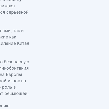
инимают
тся серьезной
нами, так и
кие как
силение Китая
ую безопасную
еликобритания
она Европы
вой игрок на
 роль в
ет решающей.
ению