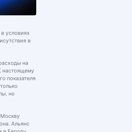
 в условиях
исутствия в
расходы на
 К настоящему
го показателя
 только
лы, но
 Москву
она. Альянс
и в Европу