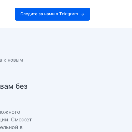
Следите за нами в Telegram
а к новым
овам без
зможного
ции. Сможет
ельной в