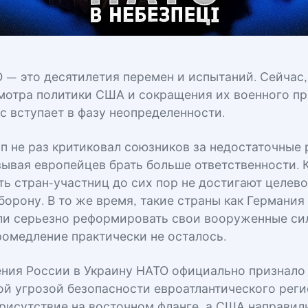
 — это десятилетия перемен и испытаний. Сейчас,
мотра политики США и сокращения их военного пр
с вступает в фазу неопределенности.
п не раз критиковал союзников за недостаточные 
зывая европейцев брать больше ответственности.
ть стран-участниц до сих пор не достигают целево
борону. В то же время, такие страны как Германия
ли серьезно реформировать свои вооруженные си
ромедление практически не осталось.
ния России в Украину НАТО официально признало
ой угрозой безопасности евроатлантического реги
рисутствие на восточном фланге, а США направил