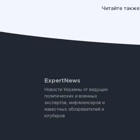
Читайте также
ExpertNews
Новости Украины от ведущих
политических и военных
экспертов, инфлюенсеров и
известных обозревателей и
ютуберов