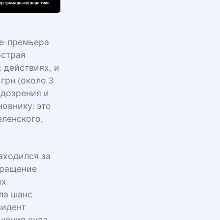
це-премьера
острая
 действиях, и
грн (около 3
одозрения и
овнику: это
еленского,
аходился за
звращение
их
ла шанс
зидент