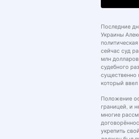
Последние дн
Украины Алек
политическая
сейчас суд ра
млн долларов
судебного ра
существенно 
который ввел
Положение ос
границей, и н
многие рассм
договорённос
укрепить сво