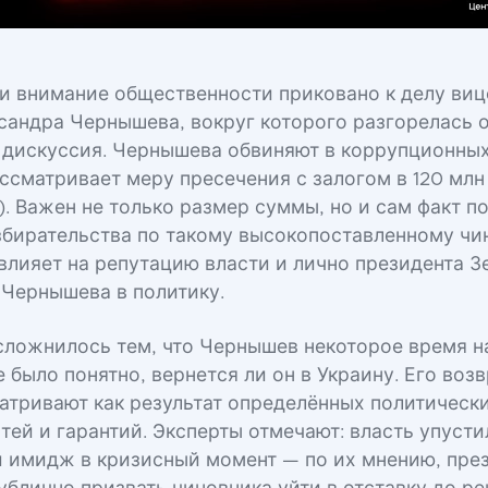
и внимание общественности приковано к делу ви
сандра Чернышева, вокруг которого разгорелась 
 дискуссия. Чернышева обвиняют в коррупционных
ссматривает меру пресечения с залогом в 120 млн 
). Важен не только размер суммы, но и сам факт п
збирательства по такому высокопоставленному чин
влияет на репутацию власти и лично президента З
 Чернышева в политику.
ложнилось тем, что Чернышев некоторое время н
е было понятно, вернется ли он в Украину. Его во
атривают как результат определённых политическ
тей и гарантий. Эксперты отмечают: власть упусти
й имидж в кризисный момент — по их мнению, пре