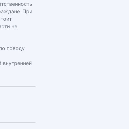
етственность
граждане. При
стоит
асти не
по поводу
й внутренней