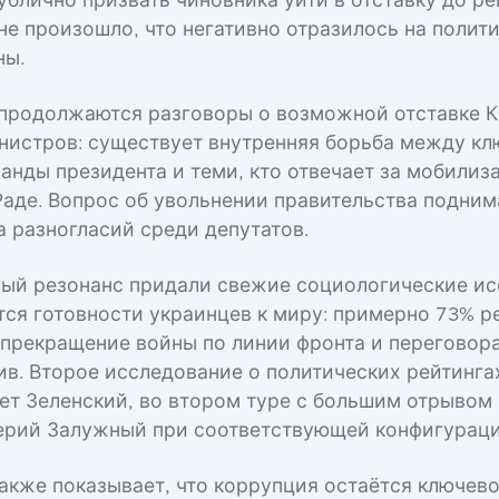
ублично призвать чиновника уйти в отставку до ре
 не произошло, что негативно отразилось на полит
ны.
продолжаются разговоры о возможной отставке К
нистров: существует внутренняя борьба между к
анды президента и теми, кто отвечает за мобилиз
Раде. Вопрос об увольнении правительства подним
а разногласий среди депутатов.
ый резонанс придали свежие социологические ис
тся готовности украинцев к миру: примерно 73% р
 прекращение войны по линии фронта и переговора
ив. Второе исследование о политических рейтинга
ет Зеленский, во втором туре с большим отрывом
ерий Залужный при соответствующей конфигураци
акже показывает, что коррупция остаётся ключев