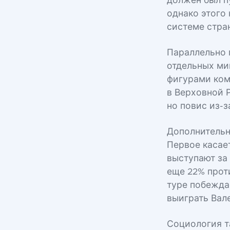
должен был п
однако этого
системе стра
Параллельно 
отдельных ми
фигурами ком
в Верховной 
но повис из-з
Дополнительн
Первое касае
выступают за
еще 22% прот
туре побежда
выиграть Вал
Социология т