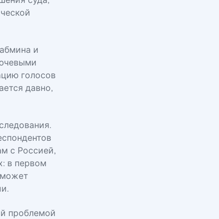
шения суда,
ической
абмина и
лючевыми
ацию голосов
ается давно,
следования.
еспондентов
м с Россией,
х: в первом
 может
и.
ой проблемой