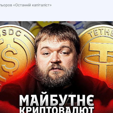
ьоров «Останній капіталіст»