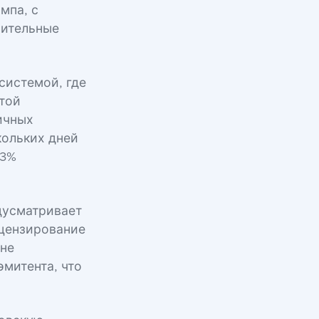
мпа, с
нительные
системой, где
итой
ичных
кольких дней
63%
дусматривает
ицензирование
оне
эмитента, что