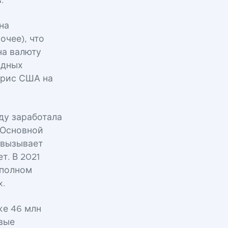
.
на
очее), что
на валюту
одных
ерис США на
оду заработала
 Основной
 вызывает
т. В 2021
 полном
x.
же 46 млн
вые