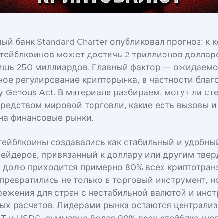
й банк Standard Charter опубликовал прогноз: к 
стейблкоинов может достичь 2 триллионов доллар
ишь 250 миллиардов. Главный фактор — ожидаем
ное регулирование крипторынка, в частности благ
у Genous Act. В материале разбираем, могут ли с
редством мировой торговли, какие есть вызовы и 
 на финансовые рынки.
тейблкоины создавались как стабильный и удобны
рейдеров, привязанный к доллару или другим тве
х долю приходится примерно 80% всех криптотран
превратились не только в торговый инструмент, но
режения для стран с нестабильной валютой и инс
х расчетов. Лидерами рынка остаются централи