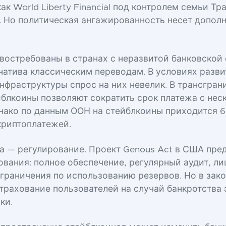
ак World Liberty Financial под контролем семьи Тра
. Но политическая ангажированность несет допол
востребованы в странах с неразвитой банковской 
натива классическим переводам. В условиях разв
нфраструктуры спрос на них невелик. В трансгран
йблкоины позволяют сократить срок платежа с нес
днако по данным ООН на стейблкоины приходится 
криптоплатежей.
а — регулирование. Проект Genous Act в США пре
ования: полное обеспечение, регулярный аудит, л
ограничения по использованию резервов. Но в зак
трахование пользователей на случай банкротства 
ки.