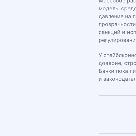
Массовое рас
модель: сред
давление на 
прозрачности
санкций и ис
регулировани
У стейблкоин
доверие, стр
Банки пока л
и законодател