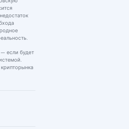
ковскую
сится
 недостаток
обхода
ародное
еальность.
 — если будет
истемой.
я крипторынка