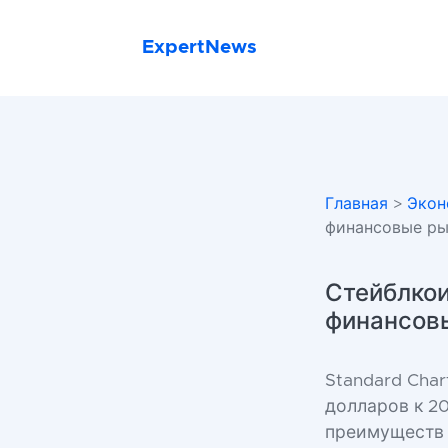
ExpertNews
Главная
>
Экон
финансовые р
Стейблкои
финансов
Standard Char
долларов к 20
преимуществ 