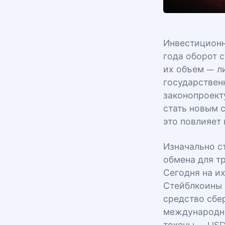
Инвестиционны
года оборот 
их объем — л
государствен
законопроект
стать новым с
это повлияет
Изначально с
обмена для т
Сегодня на и
Стейблкоины 
средство сбе
международны