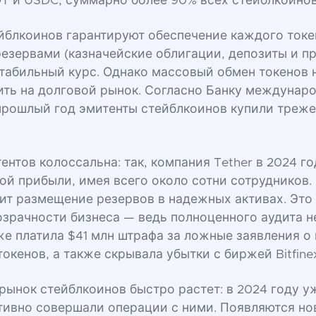
T и USDC, суммарно более 90% всех стейблкоинов
йблкоинов гарантируют обеспечение каждого токе
езервами (казначейские облигации, депозиты и пр
табильный курс. Однако массовый обмен токенов 
ить на долговой рынок. Согласно Банку междунар
 прошлый год эмитенты стейблкоинов купили треж
нтов колоссальна: так, компания Tether в 2024 г
той прибыли, имея всего около сотни сотрудников.
ит размещение резервов в надежных активах. Это
зрачности бизнеса — ведь полноценного аудита не
уже платила $41 млн штрафа за ложные заявления о
окенов, а также скрывала убытки с биржей Bitfine
 рынок стейблкоинов быстро растет: в 2024 году у
тивно совершали операции с ними. Появляются но