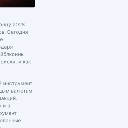
концу 2028
ов. Сегодня
ое
одаря
тейблкоины
риски, и как
й инструмент
рдым валютам.
закций.
 и в
трумент
зованные