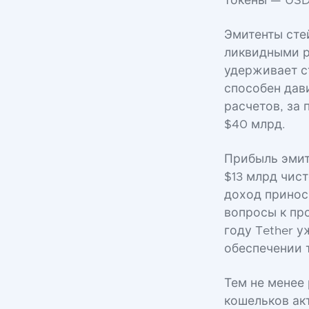
токены — USD
Эмитенты сте
ликвидными р
удерживает с
способен дав
расчетов, за
$40 млрд.
Прибыль эмите
$13 млрд чис
доход принос
вопросы к про
году Tether 
обеспечении т
Тем не менее
кошельков ак