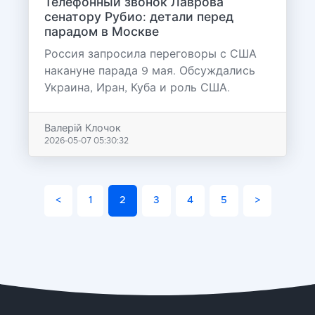
Телефонный звонок Лаврова
сенатору Рубио: детали перед
парадом в Москве
Россия запросила переговоры с США
накануне парада 9 мая. Обсуждались
Украина, Иран, Куба и роль США.
Валерій Клочок
2026-05-07 05:30:32
<
1
2
3
4
5
>