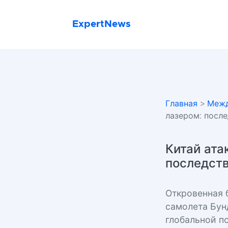
ExpertNews
Главная
>
Межд
лазером: посл
Китай ата
последств
Откровенная 
самолета Бун
глобальной п