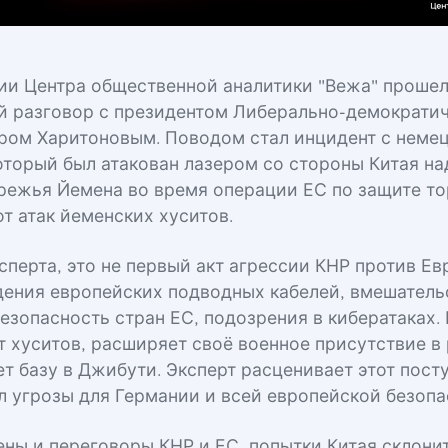
дии Центра общественной аналитики "Вежа" проше
й разговор с президентом Либерально-демократич
ром Харитоновым. Поводом стал инцидент с неме
оторый был атакован лазером со стороны Китая н
режья Йемена во время операции ЕС по защите то
т атак йеменских хуситов.
сперта, это не первый акт агрессии КНР против Е
ения европейских подводных кабелей, вмешатель
езопасность стран ЕС, подозрения в кибератаках.
 хуситов, расширяет своё военное присутствие в 
т базу в Джибути. Эксперт расценивает этот посту
л угрозы для Германии и всей европейской безопа
ны и переговоры КНР и ЕС, попытки Китая склонит