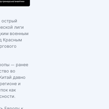
л острый
еской лиги
цким военным
ад Красным
ргового
вропы — ранее
ство во
 Китай давно
регионе и
пок как
сности.
ь Европу к