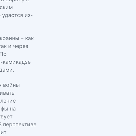
еским
 удастся из-
краины – как
ак и через
 По
в-камикадзе
дами.
я войны
ивать
иление
ифы на
твует
В перспективе
лит