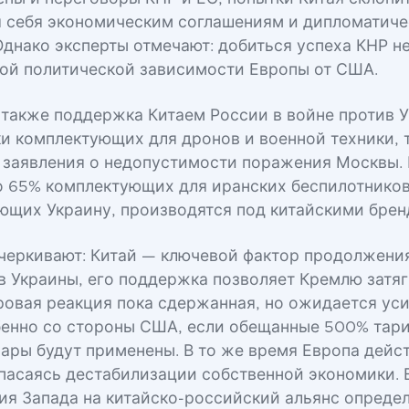
 себя экономическим соглашениям и дипломатич
днако эксперты отмечают: добиться успеха КНР не
ной политической зависимости Европы от США.
также поддержка Китаем России в войне против У
ки комплектующих для дронов и военной техники, т
 заявления о недопустимости поражения Москвы.
о 65% комплектующих для иранских беспилотнико
ующих Украину, производятся под китайскими брен
черкивают: Китай — ключевой фактор продолжени
в Украины, его поддержка позволяет Кремлю затяг
ровая реакция пока сдержанная, но ожидается ус
бенно со стороны США, если обещанные 500% тар
вары будут применены. В то же время Европа дейс
пасаясь дестабилизации собственной экономики. 
ия Запада на китайско-российский альянс опреде