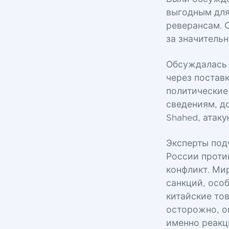
выгодным для
реверансам. О
за значитель
Обсуждалась 
через постав
политические
сведениям, д
Shahed, атак
Эксперты под
России проти
конфликт. Ми
санкций, осо
китайские то
осторожно, о
именно реакц