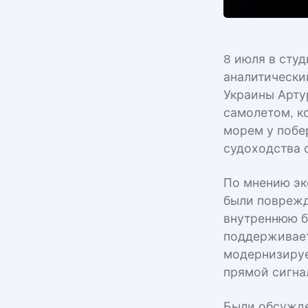
8 июля в сту
аналитически
Украины Арту
самолетом, к
морем у побе
судоходства о
По мнению эк
были поврежд
внутреннюю б
поддерживает
модернизируе
прямой сигна
Были обсужде