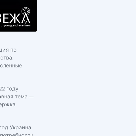
ция по
ства,
исленные
22 году
авная тема —
держка
год Украина
 потребности