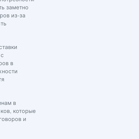
ть заметно
ров из-за
сть
ставки
 с
ров в
жности
тя
енам в
ков, которые
говоров и