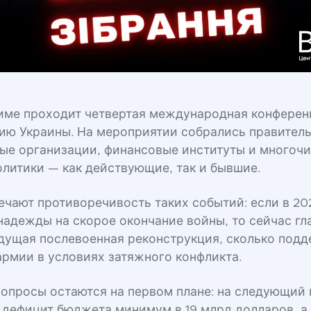
 Риме проходит четвертая международная конферен
ию Украины. На мероприятии собрались правитель
е организации, финансовые институты и многоч
олитики — как действующие, так и бывшие.
ечают противоречивость таких событий: если в 20
надежды на скорое окончание войны, то сейчас гл
удущая послевоенная реконструкция, сколько под
армии в условиях затяжного конфликта.
опросы остаются на первом плане: на следующий 
 дефицит бюджета минимум в 19 млрд долларов, а