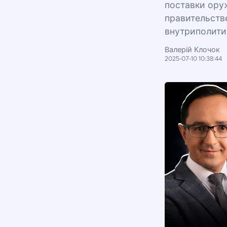
поставки ору
правительств
внутриполити
Валерій Клочок
2025-07-10 10:38:44