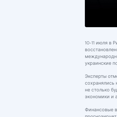
10-11 июля в
восстановлен
международны
украинские п
Эксперты отм
сохранялись 
не столько б
экономики и 
Финансовые в
прогнозирует