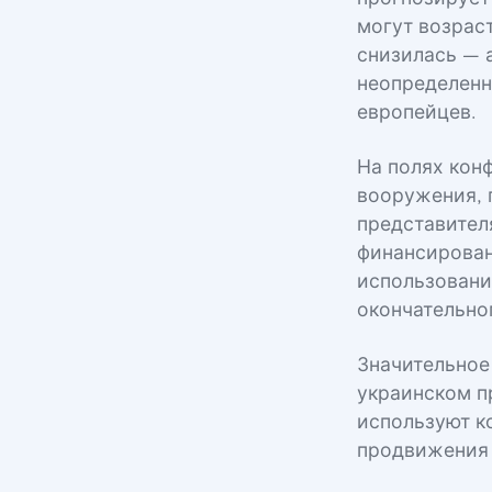
могут возрас
снизилась — 
неопределенн
европейцев.
На полях кон
вооружения, 
представител
финансирован
использовани
окончательно
Значительное
украинском п
используют к
продвижения 