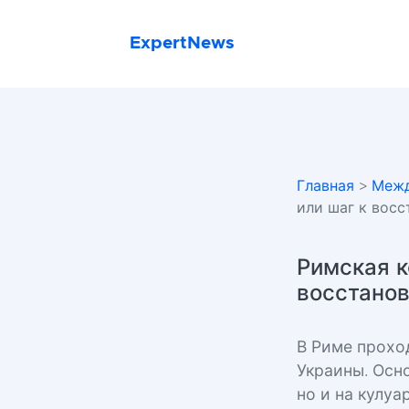
ExpertNews
Главная
>
Межд
или шаг к вос
Римская к
восстано
В Риме прохо
Украины. Осн
но и на кулу