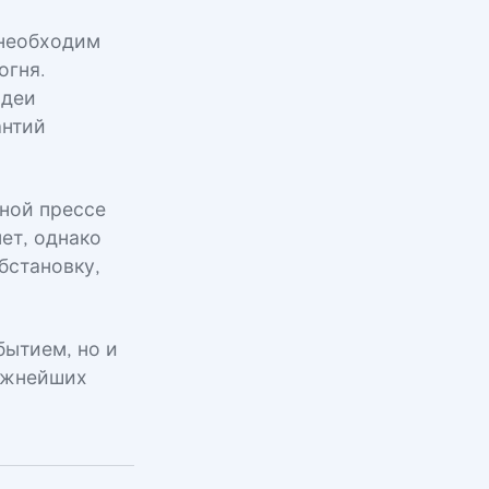
 необходим
огня.
идеи
антий
дной прессе
ет, однако
бстановку,
бытием, но и
важнейших