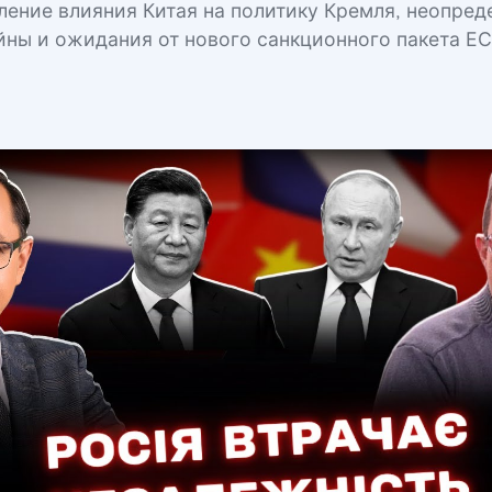
ление влияния Китая на политику Кремля, неопред
йны и ожидания от нового санкционного пакета ЕС