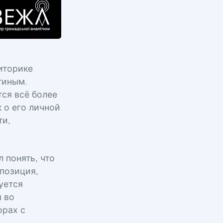
иторике
тиным.
тся всё более
 о его личной
ти,
 понять, что
позиция,
уется
 во
орах с