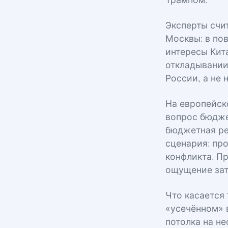
Трампом.
Эксперты счит
Москвы: в по
интересы Кит
откладывании
России, а не 
На европейск
вопрос бюдже
бюджетная ре
сценария: пр
конфликта. П
ощущение зат
Что касается 
«усечённом» 
потолка на не