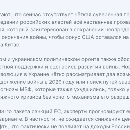
ают, что сейчас отсутствует чёткая суверенная п
ведении российских властей всё явственнее проя
ая, который заинтересован в сохранении неопреде
 окончания войны, чтобы фокус США оставался на
на Китае.
ом и украинском политическом фронте также обос
тной поддержки и сценариев развития войны. Но
золюция в Украине чётко рассматривает два воз
одолжение войны в 2026 году или поиск путей зав
рогнозы МВФ, которые также ухудшились, только 
яжного кризиса без ясного механизма его разреш
18-го пакета санкций ЕС, эксперты прогнозируют е
варианте. В частности, не ожидается снижения це
фть, что фактически не повлияет на доходы России