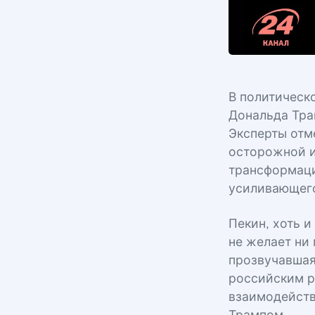
В политическ
Дональда Тра
Эксперты отм
осторожной и
трансформаци
усиливающего
Пекин, хоть и
не желает ни
прозвучавшая
российским р
взаимодейств