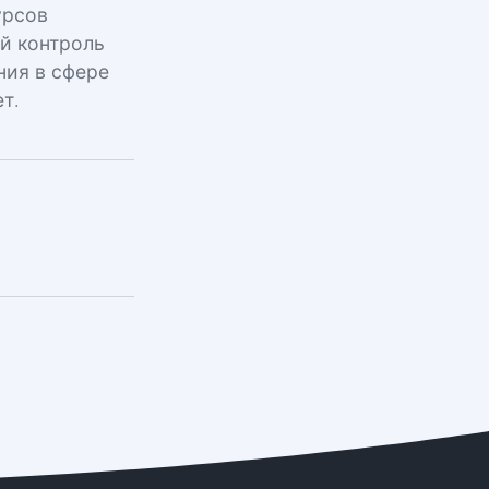
урсов
й контроль
ния в сфере
т.