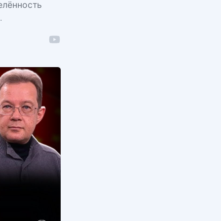
елённость
.