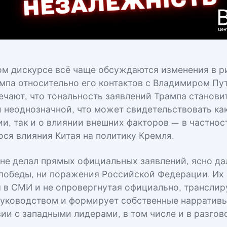
ом дискурсе всё чаще обсуждаются изменения в р
мпа относительно его контактов с Владимиром Пу
ечают, что тональность заявлений Трампа станови
 неоднозначной, что может свидетельствовать как
и, так и о влиянии внешних факторов — в частнос
ся влияния Китая на политику Кремля.
 не делал прямых официальных заявлений, ясно дал
 победы, ни поражения Российской Федерации. Их 
 в СМИ и не опровергнутая официально, транслир
уководством и формирует собственные нарративы
ии с западными лидерами, в том числе и в разгов