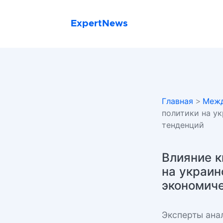
ExpertNews
Главная
>
Межд
политики на у
тенденций
Влияние к
на украин
экономич
Эксперты ана