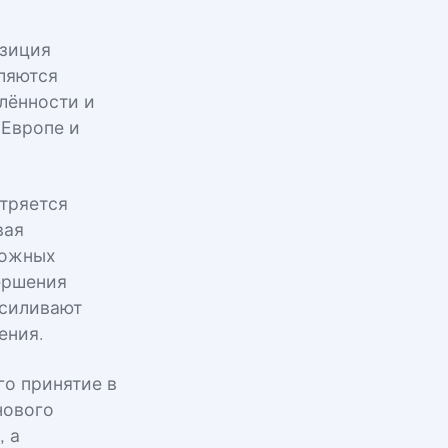
озиция
вляются
лённости и
 Европе и
тряется
вая
можных
ершения
усиливают
ения.
го принятие в
нового
, а