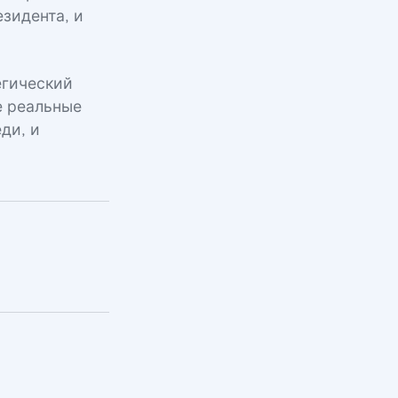
езидента, и
егический
е реальные
ди, и