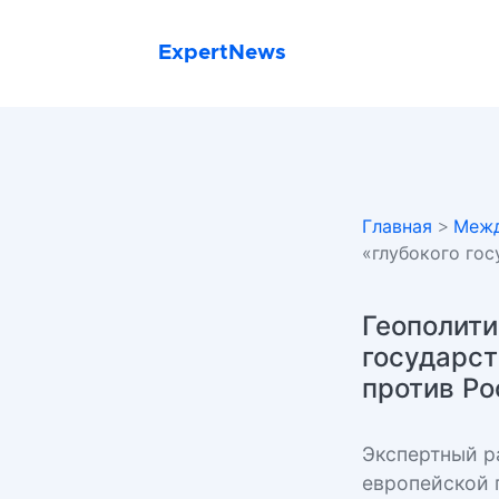
ExpertNews
Главная
>
Межд
«глубокого го
Геополити
государст
против Ро
Экспертный р
европейской 