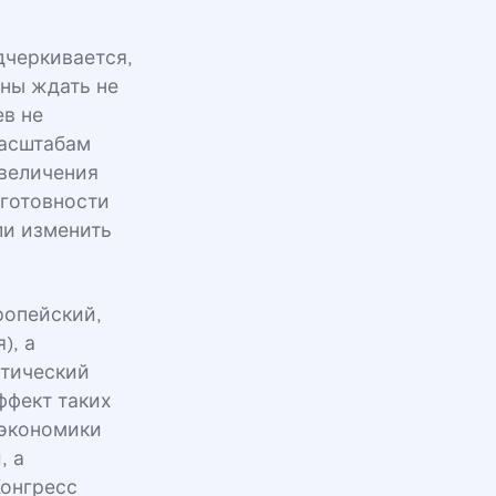
дчеркивается,
ины ждать не
ев не
масштабам
увеличения
 готовности
ли изменить
ропейский,
), а
итический
ффект таких
 экономики
, а
Конгресс