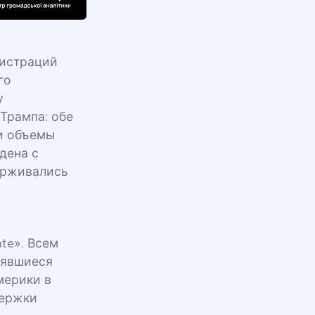
нистраций
го
у
Трампа: обе
и объемы
дена с
ерживались
te». Всем
оявшиеся
мерики в
держки