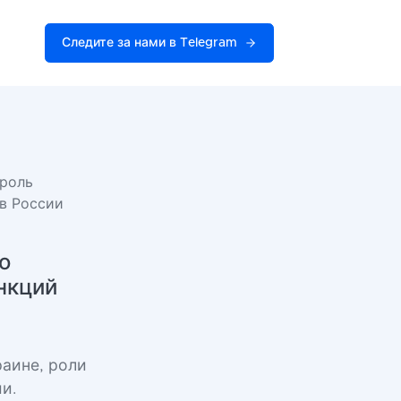
Следите за нами в Telegram
 роль
ив России
о
нкций
аине, роли
и.