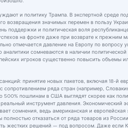
роизошло.
уждают и политику Трампа. В экспертной среде по
 его возвращения значимых перемен в пользу Укра
ень поддержки и политическая воля республиканц
успехов на фронте даже при возврате к прежним 
льно отмечается давление на Европу по вопросу 
о аналитики сомневаются в наличии политической
пейских игроков существенно повысить объемы и
санкций: принятие новых пакетов, включая 18-й ев
с сопротивлением ряда стран (например, Словакия
о 500% пошлинам в США выглядят скорее как пол
к реальный инструмент давления. Экономический э
вает сомнения, ведь американская и европейская
ы полностью отказаться от ряда товаров из России
ть жестких решений — под вопросом. Даже если 