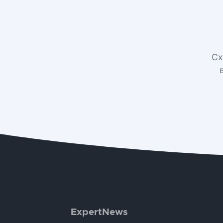
Сх
ExpertNews