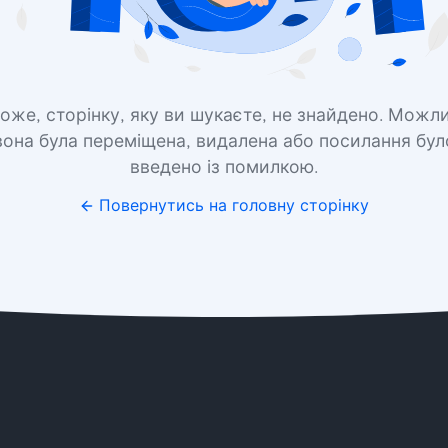
оже, сторінку, яку ви шукаєте, не знайдено. Можл
вона була переміщена, видалена або посилання бул
введено із помилкою.
Повернутись на головну сторінку