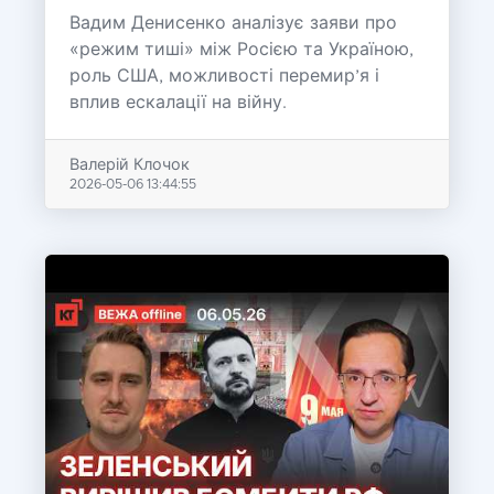
Вадим Денисенко аналізує заяви про
«режим тиші» між Росією та Україною,
роль США, можливості перемир’я і
вплив ескалації на війну.
Валерій Клочок
2026-05-06 13:44:55