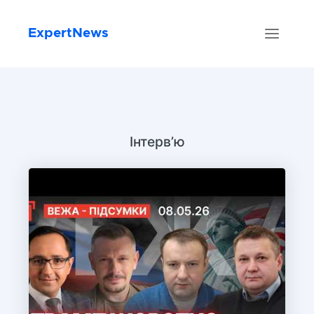
ExpertNews
Інтервʼю