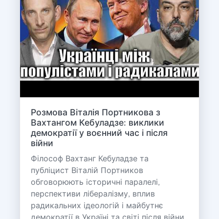
Розмова Віталія Портникова з
Вахтангом Кебуладзе: виклики
демократії у воєнний час і після
війни
Філософ Вахтанг Кебуладзе та
публіцист Віталій Портников
обговорюють історичні паралелі,
перспективи лібералізму, вплив
радикальних ідеологій і майбутнє
демократії в Україні та світі після війни.