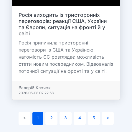
Росія виходить із тристоронніх
переговорів: реакції США, України
та Європи, ситуація на фронті й у
світі
Росія припинила тристоронні
переговори із США та Україною,
натомість ЄС розглядає можливість
стати новим посередником. Відеоаналіз
поточної ситуації на фронті та у світі.
Валерій Клочок
2026-05-08 07:22:58
<
1
2
3
4
5
>