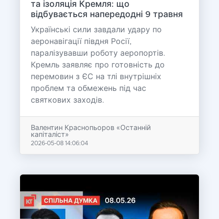
та ізоляція Кремля: що
відбувається напередодні 9 травня
Українські сили завдали удару по
аеронавігації півдня Росії,
паралізувавши роботу аеропортів.
Кремль заявляє про готовність до
перемовин з ЄС на тлі внутрішніх
проблем та обмежень під час
святкових заходів.
Валентин Краснопьоров «Останній
капіталіст»
2026-05-08 14:06:04