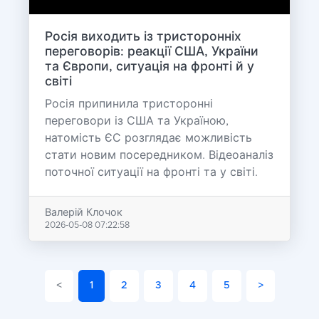
Росія виходить із тристоронніх
переговорів: реакції США, України
та Європи, ситуація на фронті й у
світі
Росія припинила тристоронні
переговори із США та Україною,
натомість ЄС розглядає можливість
стати новим посередником. Відеоаналіз
поточної ситуації на фронті та у світі.
Валерій Клочок
2026-05-08 07:22:58
<
1
2
3
4
5
>