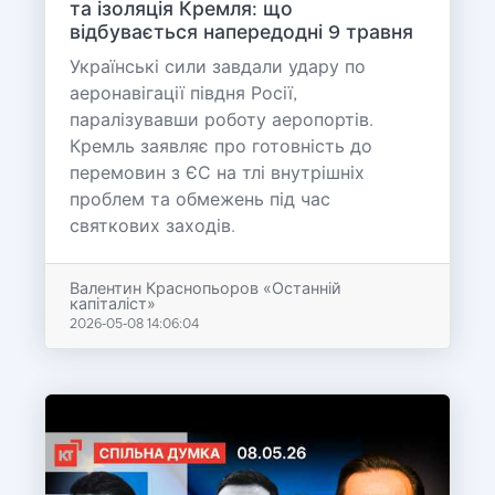
та ізоляція Кремля: що
відбувається напередодні 9 травня
Українські сили завдали удару по
аеронавігації півдня Росії,
паралізувавши роботу аеропортів.
Кремль заявляє про готовність до
перемовин з ЄС на тлі внутрішніх
проблем та обмежень під час
святкових заходів.
Валентин Краснопьоров «Останній
капіталіст»
2026-05-08 14:06:04