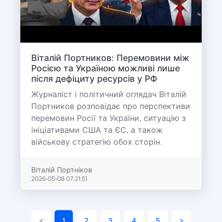
Віталій Портников: Перемовини між
Росією та Україною можливі лише
після дефіциту ресурсів у РФ
Журналіст і політичний оглядач Віталій
Портников розповідає про перспективи
перемовин Росії та України, ситуацію з
ініціативами США та ЄС, а також
військову стратегію обох сторін.
Віталій Портніков
2026-05-08 07:21:51
<
1
2
3
4
5
>