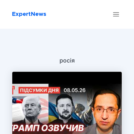
ExpertNews
росія