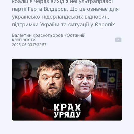
коаліція через вихід з неї ультраправої
партії Герта Вілдерса. Що це означає для
українсько-нідерландських відносин,
підтримки України та ситуації у Європі?
Валентин Краснопьоров «Останній
капіталіст»
2025-06-03 17:32:57