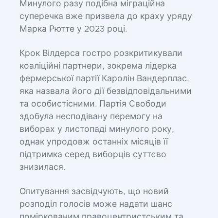
Минулого разу подібна міграційна
суперечка вже призвела до краху уряду
Марка Рютте у 2023 році.
Крок Вілдерса гостро розкритикували
коаліційні партнери, зокрема лідерка
фермерської партії Каролін Вандерплас,
яка назвала його дії безвідповідальними
та особистісними. Партія Свободи
здобула несподівану перемогу на
виборах у листопаді минулого року,
однак упродовж останніх місяців її
підтримка серед виборців суттєво
знизилася.
Опитування засвідчують, що новий
розподіл голосів може надати шанс
поміркованим правоцентристським та