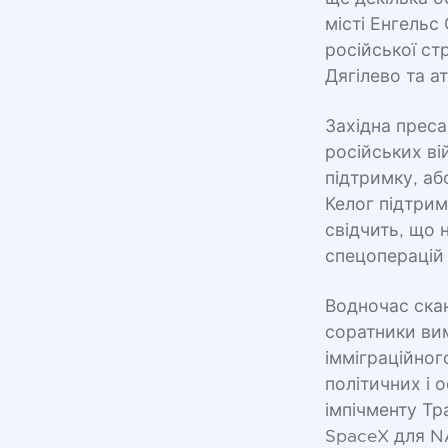
місті Енгельс
російської ст
Дягілево та а
Західна преса
російських ві
підтримку, аб
Келог підтрим
свідчить, що 
спецоперацій 
Водночас ска
соратники ви
імміграційног
політичних і 
імпічменту Тр
SpaceX для N