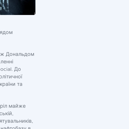
глядом
між Дональдом
ленні
ocial. До
олітичної
країни та
тріл майже
ській,
ятувальників,
и нафтобазу в