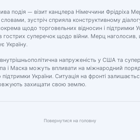
ва подія — візит канцлера Німеччини Фрідріха Ме
 словами, зустріч сприяла конструктивному діало
окрема щодо торговельних відносин і підтримки У
в гострих суперечок щодо війни. Мерц наголосив,
ує Україну.
 внутрішньополітична напруженість у США та супе
па і Маска можуть впливати на міжнародний поряд
підтримки України. Ситуація на фронті залишаєть
довжують захищати свою землю.
Повернутися на головну