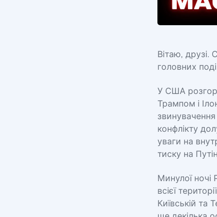
Вітаю, друзі.
головних поді
У США розгор
Трампом і Іло
звинувачення 
конфлікту дол
уваги на внут
тиску на Путін
Минулої ночі 
всієї територ
Київській та 
ще декілька о