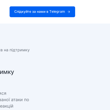
Слідкуйте за нами в Telegram
в на підтримку
римку
ися
ваної атаки по
реакцій