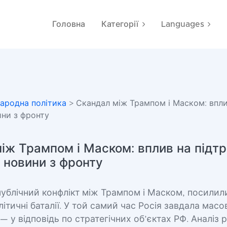
Головна
Категорії
Languages
ародна політика
> Скандал між Трампом і Маском: впли
ини з фронту
іж Трампом і Маском: вплив на підт
а новини з фронту
ублічний конфлікт між Трампом і Маском, посилил
ітичні баталії. У той самий час Росія завдала масо
 — у відповідь по стратегічних об’єктах РФ. Аналіз 