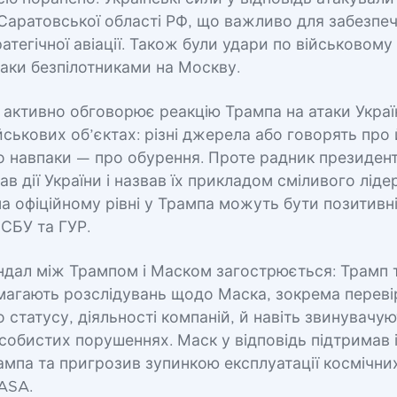
 Саратовської області РФ, що важливо для забезпе
ратегічної авіації. Також були удари по військовом
таки безпілотниками на Москву.
 активно обговорює реакцію Трампа на атаки Украї
йськових об’єктах: різні джерела або говорять про
о навпаки — про обурення. Проте радник президен
ав дії України і назвав їх прикладом сміливого ліде
на офіційному рівні у Трампа можуть бути позитивні
СБУ та ГУР.
ндал між Трампом і Маском загострюється: Трамп 
магають розслідувань щодо Маска, зокрема переві
о статусу, діяльності компаній, й навіть звинувачую
особистих порушеннях. Маск у відповідь підтримав 
ампа та пригрозив зупинкою експлуатації космічни
ASA.