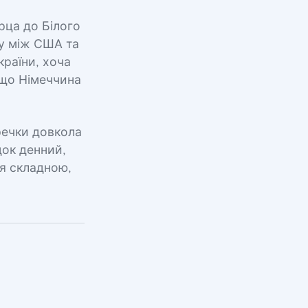
рца до Білого
гу між США та
країни, хоча
 що Німеччина
речки довкола
ок денний,
ся складною,