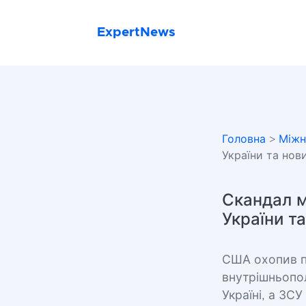
ExpertNews
Головна
>
Міжн
України та нов
Скандал м
України т
США охопив п
внутрішньопол
Україні, а ЗСУ