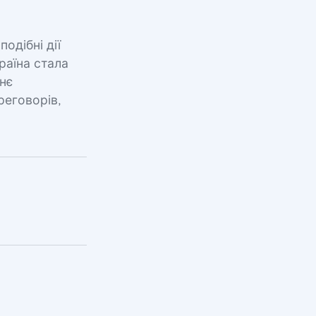
одібні дії
раїна стала
тнє
реговорів,