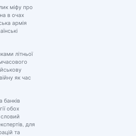
лик міфу про
на в очах
ська армія
аїнські
ками літньої
имчасового
ійськову
війну як час
а банків
ії обох
мисловий
кспертів, для
рацій та