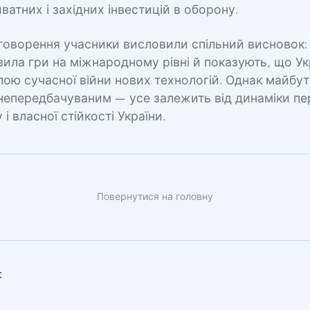
ватних і західних інвестицій в оборону.
говорення учасники висловили спільний висновок: п
ила гри на міжнародному рівні й показують, що Ук
ою сучасної війни нових технологій. Однак майбу
непередбачуваним — усе залежить від динаміки пе
і власної стійкості України.
Повернутися на головну
: