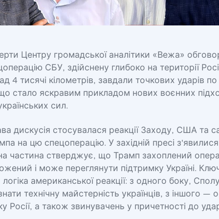
перти Центру громадської аналітики «Вежа» обгов
цоперацію СБУ, здійснену глибоко на території Росії
ад 4 тисячі кілометрів, завдали точкових ударів по
що стало яскравим прикладом нових воєнних підхо
українських сил.
ва дискусія стосувалася реакції Заходу, США та с
па на цю спецоперацію. У західній пресі з'явилис
дна частина стверджує, що Трамп захоплений опера
ожений і може переглянути підтримку Україні. Клю
 логіка американської реакції: з одного боку, Спол
нати технічну майстерність українців, з іншого — 
оку Росії, а також звинувачень у причетності до уда