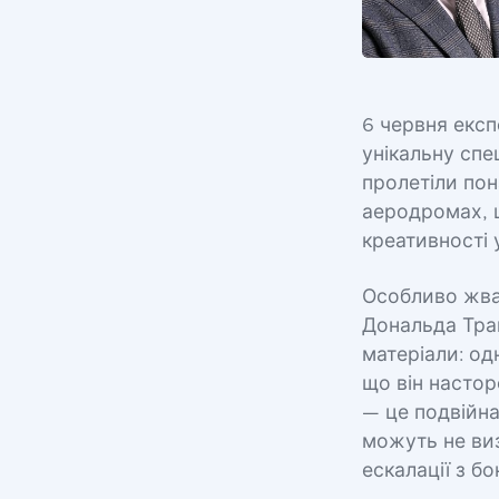
6 червня екс
унікальну спе
пролетіли пон
аеродромах, 
креативності 
Особливо жва
Дональда Трам
матеріали: о
що він настор
— це подвійна
можуть не виз
ескалації з б