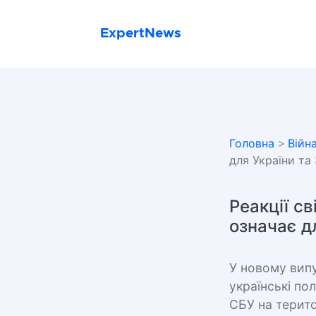
ExpertNews
Головна
>
Війн
для України та
Реакції св
означає д
У новому випу
українські по
СБУ на терито