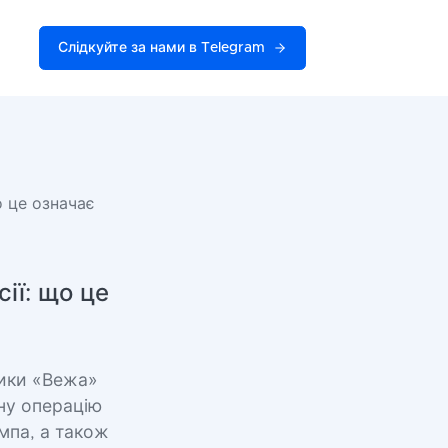
Слідкуйте за нами в Telegram
о це означає
сії: що це
тики «Вежа»
ьну операцію
мпа, а також