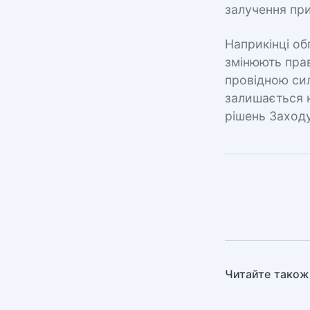
залучення при
Наприкінці об
змінюють прав
провідною сил
залишається 
рішень Заходу 
Читайте також