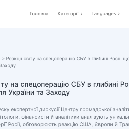
Головна
Категорії
Languages
а
> Реакції світу на спецоперацію СБУ в глибині Росії: щ
 Заходу
іту на спецоперацію СБУ в глибині Ро
ля України та Заходу
ску експертної дискусії Центру громадської аналі
літологи, фінансисти й аналітики аналізують унікал
рії Росії, обговорюють реакцію США, Європи й Тра