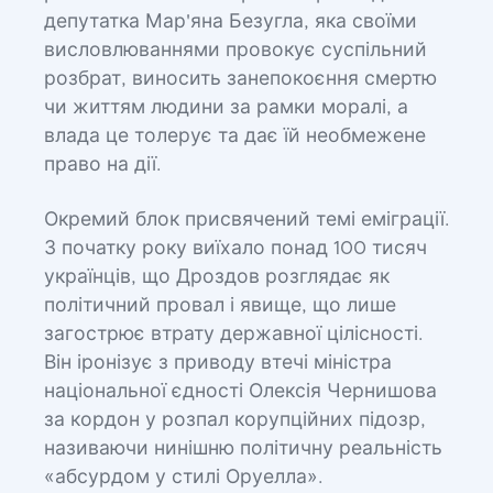
депутатка Мар'яна Безугла, яка своїми
висловлюваннями провокує суспільний
розбрат, виносить занепокоєння смертю
чи життям людини за рамки моралі, а
влада це толерує та дає їй необмежене
право на дії.
Окремий блок присвячений темі еміграції.
З початку року виїхало понад 100 тисяч
українців, що Дроздов розглядає як
політичний провал і явище, що лише
загострює втрату державної цілісності.
Він іронізує з приводу втечі міністра
національної єдності Олексія Чернишова
за кордон у розпал корупційних підозр,
називаючи нинішню політичну реальність
«абсурдом у стилі Оруелла».