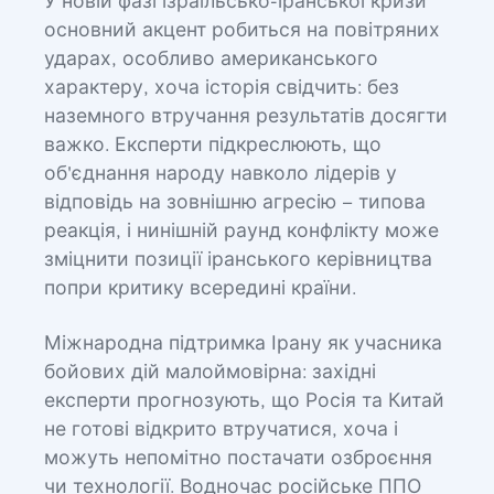
У новій фазі ізраїльсько-іранської кризи
основний акцент робиться на повітряних
ударах, особливо американського
характеру, хоча історія свідчить: без
наземного втручання результатів досягти
важко. Експерти підкреслюють, що
об'єднання народу навколо лідерів у
відповідь на зовнішню агресію – типова
реакція, і нинішній раунд конфлікту може
зміцнити позиції іранського керівництва
попри критику всередині країни.
Міжнародна підтримка Ірану як учасника
бойових дій малоймовірна: західні
експерти прогнозують, що Росія та Китай
не готові відкрито втручатися, хоча і
можуть непомітно постачати озброєння
чи технології. Водночас російське ППО