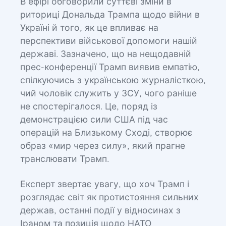
В ефірі обговорили суттєві зміни в
риториці Дональда Трампа щодо війни в
Україні й того, як це впливає на
перспективи військової допомоги нашій
державі. Зазначено, що на нещодавній
прес-конференції Трамп виявив емпатію,
спілкуючись з українською журналісткою,
чий чоловік служить у ЗСУ, чого раніше
не спостерігалося. Це, поряд із
демонстрацією сили США під час
операцій на Близькому Сході, створює
образ «мир через силу», який прагне
транслювати Трамп.
Експерт звертає увагу, що хоч Трамп і
розглядає світ як протистояння сильних
держав, останні події у відносинах з
Іраном та позиція щодо НАТО