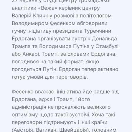
27 червня у студії Центру громадської
аналітики «Вежа» керівник центру
Валерій Кличк у розмові з політологом
Володимиром Фесенком обговорили
гучну ініціативу президента Туреччини
Ердогана організувати зустріч Дональда
Трампа та Володимира Путіна у Стамбулі
або Анкарі. Трамп, за словами Ердогана,
погодився на такий формат, якщо
погодиться Путін. Ердоган тепер активно
готує умови для переговорів.
Фесенко вважає: ініціатива йде радше від
Ердогана, адже і Трамп, і його
адміністрація не проявляють великого
оптимізму щодо такої зустрічі. Хоча такі
переговори підтримують і інші країни
(Австрія, Ватикан, Швейцарія), головним