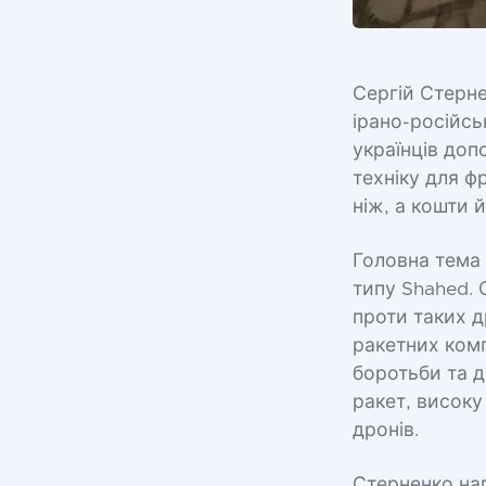
Сергій Стерне
ірано-російсь
українців доп
техніку для ф
ніж, а кошти 
Головна тема 
типу Shahed. 
проти таких др
ракетних комп
боротьби та д
ракет, високу
дронів.
Стерненко на