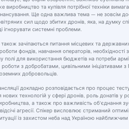
е виробництво та купівля потрібної техніки вимаг
інансування. Ще одна важлива тема — не зовсім до
вітряних сил щодо збитих дронів, яка, на думку сп
і ігнорувати системні проблеми.
 також зачіпаються питання місцевих та державних
роботи фондів, навчання операторів, необхідності з
 полі для використання бюджетів на потреби армії
роботи з добробатами, цивільними ініціативами з 
ноземних добровольців.
ансляції докладно розповідається про процес тест
нових технологій у сфері дронів, роль донатів у р
иробництва, а також про важливість об’єднання з
 відсічі агресії. Спікер висловлює стриманий опти
туації із захистом неба над Україною найближчим