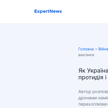
ExpertNews
Головна
>
Війн
виклики
Як Україн
протидія і
Автор розпові
дронами-камі
перехоплювачі