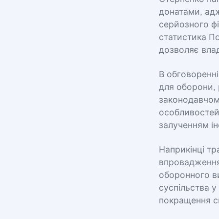
донатами, адж
серйозного ф
статистика По
дозволяє влад
В обговоренні
для оборони, 
законодавчому
особливостей 
залученням і
Наприкінці тр
впровадження 
оборонного в
суспільства у
покращення си