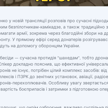
нко у новій трансляції розповів про сучасні підход
ким безпілотникам-камікадзе, а також традиційно 
омагати армії, зокрема через благодійні збори на д
ронту. У прямому ефірі серед донатерів розігрував
йдуть на допомогу оборонцям України.
бесіди — сучасна протидія "шахедам", тобто дрон
Спікер докладно пояснив, що ефективної універсаль
онів не існує, потрібен цілий комплекс засобів: від
лексів і ПЗРК до зенітних установок, авіації, радіо
ронів-перехоплювачів. Особливу увагу звертається
 вартість боєприпасів і затримки з підготовкою опе
голошує, що окрім озброєння, важливо суспільна 