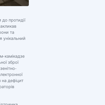
и до протидії
закликав
рони та
ся унікальний
ам-камікадзе
ної зброї
 зенітно-
електронної
 на дефіцит
раторів
підтримка