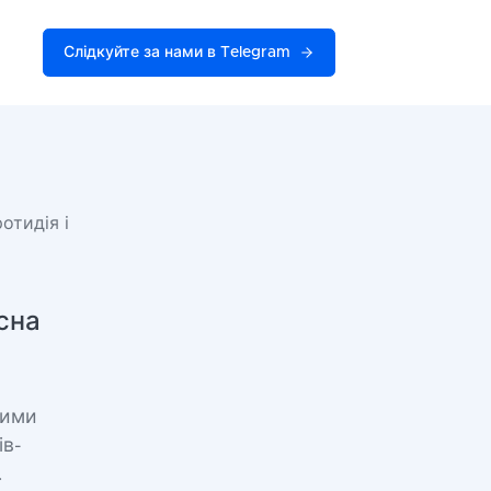
Слідкуйте за нами в Telegram
отидія і
сна
кими
ів-
.