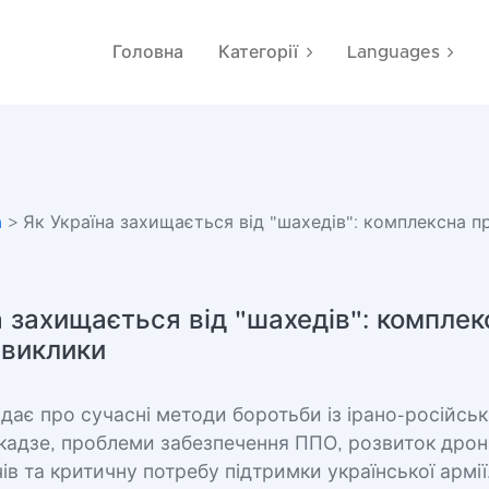
Головна
Категорії
Languages
а
> Як Україна захищається від "шахедів": комплексна пр
а захищається від "шахедів": комплек
 виклики
дає про сучасні методи боротьби із ірано-російсь
кадзе, проблеми забезпечення ППО, розвиток дрон
в та критичну потребу підтримки української армії