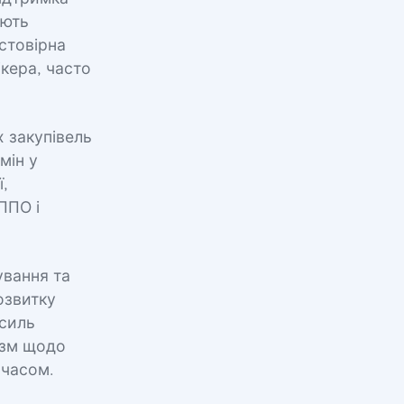
ають
стовірна
ікера, часто
 закупівель
мін у
,
ППО і
ування та
озвитку
усиль
мізм щодо
 часом.