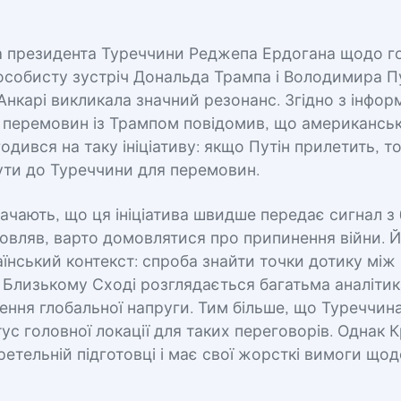
а президента Туреччини Реджепа Ердогана щодо го
особисту зустріч Дональда Трампа і Володимира Пу
Анкарі викликала значний резонанс. Згідно з інфор
я перемовин із Трампом повідомив, що американськ
одився на таку ініціативу: якщо Путін прилетить, т
ути до Туреччини для перемовин.
ачають, що ця ініціатива швидше передає сигнал з
овляв, варто домовлятися про припинення війни. 
їнський контекст: спроба знайти точки дотику між
а Близькому Сході розглядається багатьма аналіти
ння глобальної напруги. Тим більше, що Туреччин
ус головної локації для таких переговорів. Однак 
ретельній підготовці і має свої жорсткі вимоги що