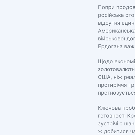
Попри продовж
російська сто
відсутня єдин
Американська 
військової доп
Ердогана важл
Щодо економі
золотовалютни
США, ніж реал
протиріччя і 
прогнозуєтьс
Ключова пробл
готовності Кр
зустрічі є ша
ж добитися ча