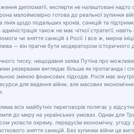
ення дипломатії, експерти не налаштовані надто 
рона малоймовірно готова до реальної зупинки ві
а лінія щодо подальших кроків, санкцій та підтримк
адміністрація також не має чіткої стратегії, навіть
омоги чи зняття санкцій з Росії. І все ж, мирна ініц
ива — він прагне бути модератором історичного д
чного тиску, нещодавня заява Путіна про можливе
ми резервами виглядає більше як пропаганда і спо
ьною зміною фінансових підходів. Росія має внутрі
ресурси для ведення війни, але масових економічни
я.
ема всіх майбутніх переговорів полягає у відсутн
емля до миру на українських умовах. Однак для Тр
нсом укласти окрему, передусім економічну, угоду 
сткового зняття санкцій. Без зупинки війни це ви