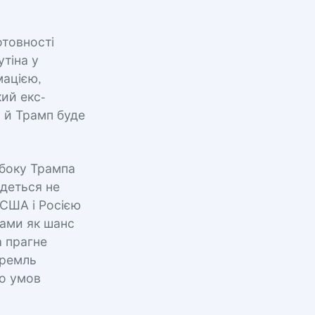
товності
тіна у
мацією,
ий екс-
о й Трамп буде
 боку Трампа
Йдеться не
 США і Росією
ками як шанс
а прагне
Кремль
до умов