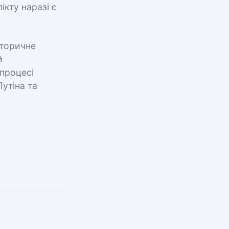
ікту наразі є
сторичне
й
процесі
утіна та