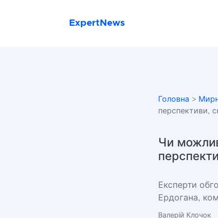
ExpertNews
Головна
>
Мирн
перспективи, с
Чи можлив
перспекти
Експерти обго
Ердогана, ком
Валерій Клочок