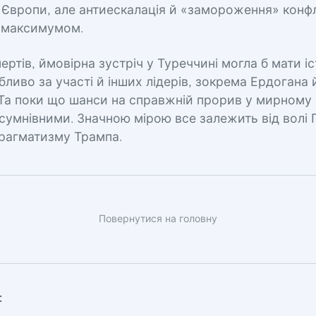
 Європи, але антиескалація й «замороження» конфл
 максимумом.
ертів, ймовірна зустріч у Туреччині могла б мати і
бливо за участі й інших лідерів, зокрема Ердогана 
 Та поки що шанси на справжній прорив у мирному 
умнівними. Значною мірою все залежить від волі П
прагматизму Трампа.
Повернутися на головну
: