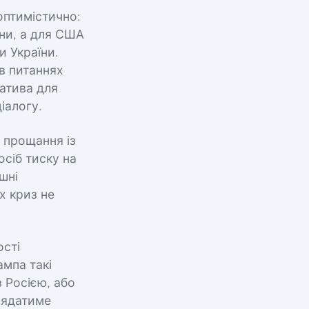
оптимістично:
йни, а для США
и України.
 в питаннях
іатива для
іалогу.
 прощання із
сіб тиску на
шні
х криз не
ості
ампа такі
з Росією, або
глядатиме