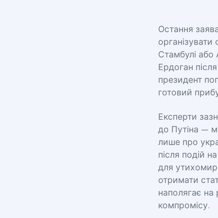
Остання заяв
організувати 
Стамбулі або 
Ердоган післ
президент пог
готовий приб
Експерти зазн
до Путіна — м
лише про укра
після подій н
для утихомире
отримати стат
наполягає на 
компромісу.