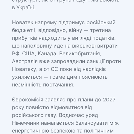
структури, як-от група Редут, які воюють
в Україні.
Новатек напряму підтримує російський
бюджет і, відповідно, війну — третина
прибутків надходить у вигляді податків,
що наполовину йде на військові витрати
РФ. США, Канада, Великобританія,
Австралія вже запровадили санкції проти
Новатеку, а от ЄС поки від наслідків
ухиляється — і саме цим пояснюють
незмінність постачання.
Єврокомісія заявляє про плани до 2027
року повністю відмовитися від
російського газу. Водночас уряд
Німеччини намагається балансувати між
енергетичною безпекою та політичним