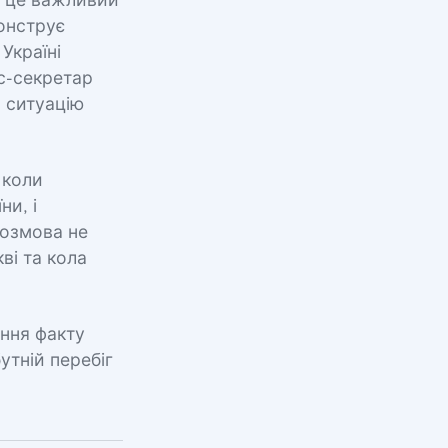
— це важливий
онструє
Україні
ес-секретар
 ситуацію
 коли
ни, і
розмова не
ві та кола
ення факту
утній перебіг