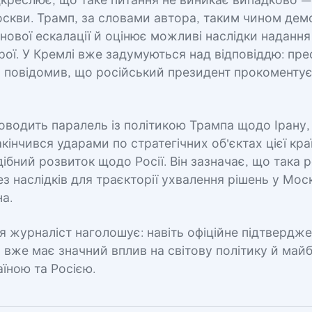
дкреслює, що таке питання не виникає випадково 
оскви. Трамп, за словами автора, таким чином дем
 нової ескалації й оцінює можливі наслідки надання 
рої. У Кремлі вже задумуються над відповіддю: пр
в повідомив, що російський президент прокоментує
оводить паралель із політикою Трампа щодо Ірану,
кінчився ударами по стратегічних об'єктах цієї краї
ібний розвиток щодо Росії. Він зазначає, що така 
з наслідків для траєкторії ухвалення рішень у Моск
на.
 журналіст наголошує: навіть офіційне підтвердж
 вже має значний вплив на світову політику й майб
аїною та Росією.