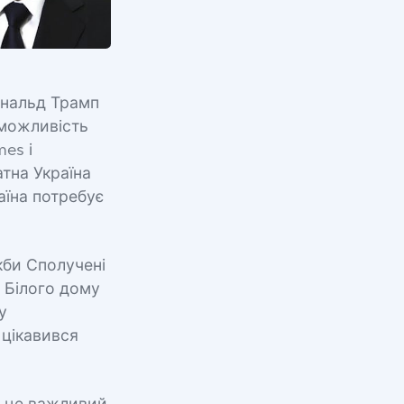
ональд Трамп
можливість
mes і
атна Україна
аїна потребує
якби Сполучені
 Білого дому
у
 цікавився