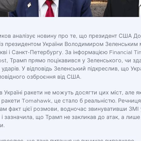
ников аналізує новину про те, що президент США Д
із президентом України Володимиром Зеленським 
кві і Санкт-Петербургу. За інформацією Financial Ti
st, Трамп прямо поцікавився у Зеленського, чи зд
 ударів. У відповідь Зеленський підкреслив, що Укр
повідного озброєння від США.
 в Україні ракети не можуть досягти цих міст, але 
 ракети Tomahawk, це стало б реальністю. Речниця
ам факт цієї розмови, водночас звинувативши ЗМІ 
 і зазначила, що Трамп не закликав до атак, а лише
и.