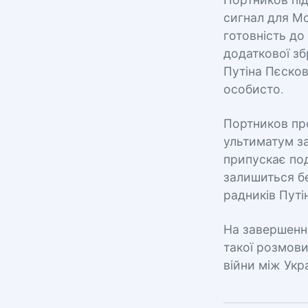
Портников пі
сигнал для М
готовність до
додаткової зб
Путіна Пєско
особисто.
Портников пр
ультиматум за
припускає под
залишиться бе
радників Путі
На завершення
такої розмови
війни між Укр