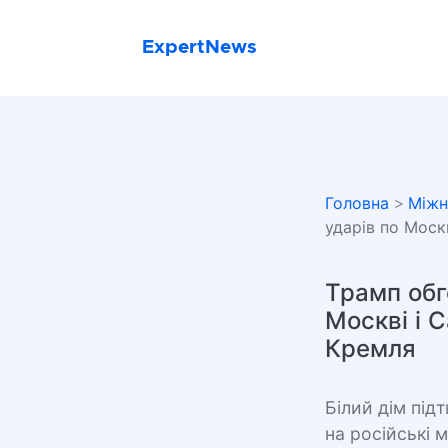
ExpertNews
Головна
>
Міжн
ударів по Моск
Трамп обг
Москві і 
Кремля
Білий дім під
на російські м