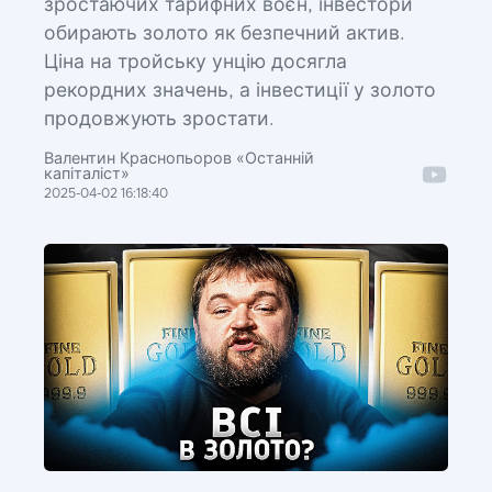
зростаючих тарифних воєн, інвестори
обирають золото як безпечний актив.
Ціна на тройську унцію досягла
рекордних значень, а інвестиції у золото
продовжують зростати.
Валентин Краснопьоров «Останній
капіталіст»
2025-04-02 16:18:40