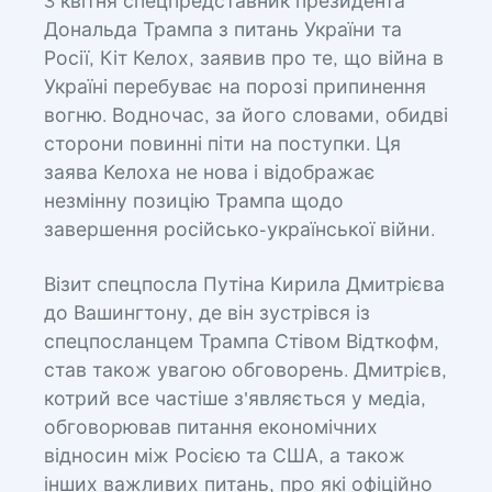
3 квітня спецпредставник президента
Дональда Трампа з питань України та
Росії, Кіт Келох, заявив про те, що війна в
Україні перебуває на порозі припинення
вогню. Водночас, за його словами, обидві
сторони повинні піти на поступки. Ця
заява Келоха не нова і відображає
незмінну позицію Трампа щодо
завершення російсько-української війни.
Візит спецпосла Путіна Кирила Дмитрієва
до Вашингтону, де він зустрівся із
спецпосланцем Трампа Стівом Відткофм,
став також увагою обговорень. Дмитрієв,
котрий все частіше з'являється у медіа,
обговорював питання економічних
відносин між Росією та США, а також
інших важливих питань, про які офіційно