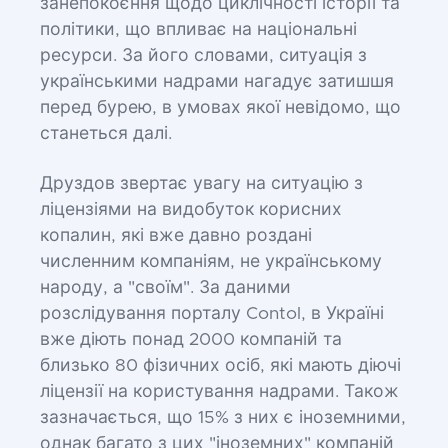
занепокоєння щодо циклічності історії та
політики, що впливає на національні
ресурси. За його словами, ситуація з
українськими надрами нагадує затишшя
перед бурею, в умовах якої невідомо, що
станеться далі.
Друздов звертає увагу на ситуацію з
ліцензіями на видобуток корисних
копалин, які вже давно роздані
численним компаніям, не українському
народу, а "своїм". За даними
розслідування порталу Contol, в Україні
вже діють понад 2000 компаній та
близько 80 фізичних осіб, які мають діючі
ліцензії на користування надрами. Також
зазначається, що 15% з них є іноземними,
однак багато з цих "іноземних" компаній