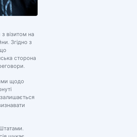
 з візитом на
ни. Згідно з
кщо
нська сторона
реговори.
іями щодо
рнуті
 залишається
визнавати
 Штатами.
сія шукає