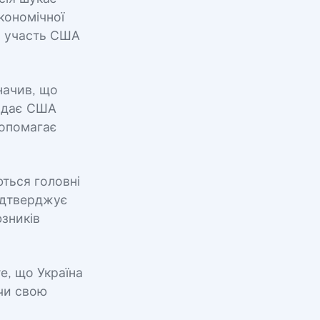
кономічної
є участь США
начив, що
надає США
 допомагає
ються головні
підтверджує
зників
е, що Україна
чи свою