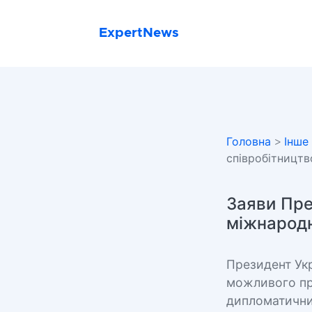
ExpertNews
Головна
>
Інше
співробітництв
Заяви Пре
міжнародн
Президент Ук
можливого при
дипломатични