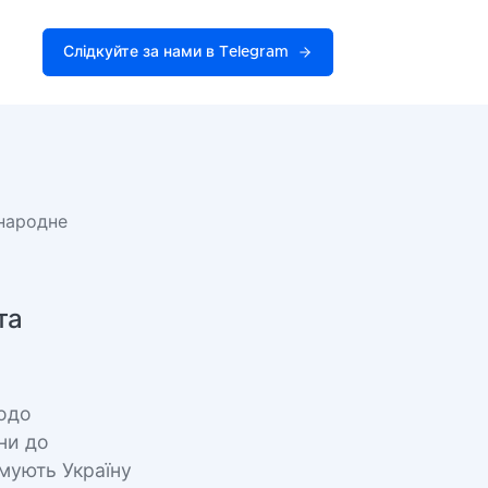
Слідкуйте за нами в Telegram
жнародне
та
одо
ни до
мують Україну