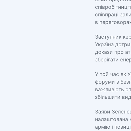
співробітницт
співпраці за
в переговора
Заступник кер
Україна дотр
докази про ат
зберігати енер
У той час як 
форуми з без
важливість с
збільшити вид
Заяви Зеленсь
налаштована 
армію і позиці