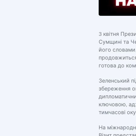
3 квітня През
Сумщині та Че
його словами,
продовжиться
готова до ком
Зеленський п
збереження ок
дипломатични
ключовою, ад
тимчасові оку
На міжнародні
Візит предста