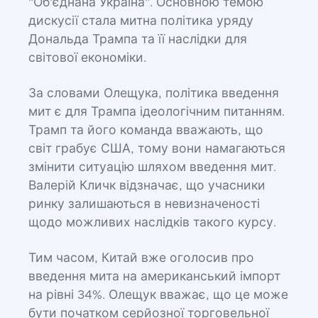
"Об'єднана Україна". Основною темою
дискусії стала митна політика уряду
Дональда Трампа та її наслідки для
світової економіки.
За словами Олещука, політика введення
мит є для Трампа ідеологічним питанням.
Трамп та його команда вважають, що
світ грабує США, тому вони намагаються
змінити ситуацію шляхом введення мит.
Валерій Кличк відзначає, що учасники
ринку залишаються в невизначеності
щодо можливих наслідків такого курсу.
Тим часом, Китай вже оголосив про
введення мита на американський імпорт
на рівні 34%. Олещук вважає, що це може
бути початком серйозної торговельної