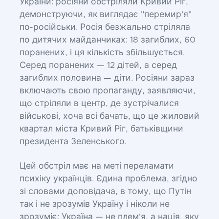
України: росіяни обстріляли Кривий Ріг,
демонструючи, як виглядає "перемир'я"
по-російськи. Росія безжально стріляла
по дитячих майданчиках: 18 загиблих, 60
поранених, і ця кількість збільшується.
Серед поранених — 12 дітей, а серед
загиблих половина — діти. Росіяни зараз
включають свою пропаганду, заявляючи,
що стріляли в центр, де зустрічалися
військові, хоча всі бачать, що це жиловий
квартал міста Кривий Ріг, батьківщини
президента Зеленського.
Цей обстріл має на меті переламати
психіку українців. Єдина проблема, згідно
зі словами доповідача, в тому, що Путін
так і не зрозумів Україну і ніколи не
зрозуміє: Україна — не плем'я, а нація, яку