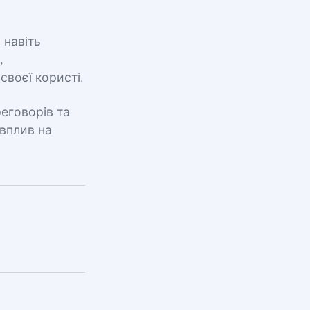
 навіть
,
своєї користі.
реговорів та
 вплив на