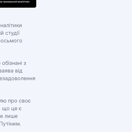
аналітики
й студії
 восьмого
обізнані з
заява від
незадоволення
їлю про своє
 що це є
це лише
Путіним.