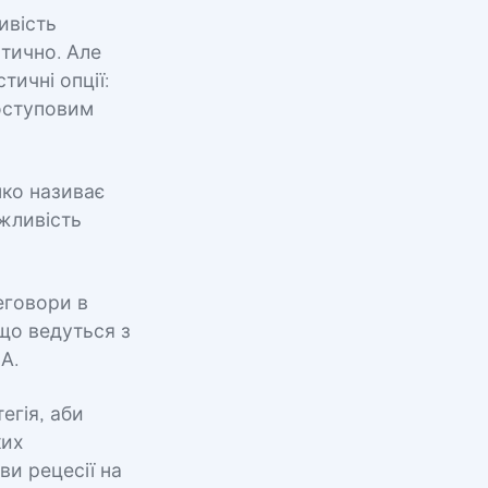
ивість
тично. Але
тичні опції:
поступовим
нко називає
ожливість
еговори в
що ведуться з
А.
егія, аби
ких
ви рецесії на