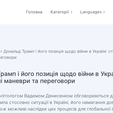
Головна
Категорії
Languages
> Дональд Трамп і його позиція щодо війни в Україні: ст
реговори
амп і його позиція щодо війни в Укра
ні маневри та переговори
 політологом Вадимом Денисенком обговорюються д
па стосовно ситуації в Україні, його намагання д
кож можливі наслідки цих процесів для глобальної 