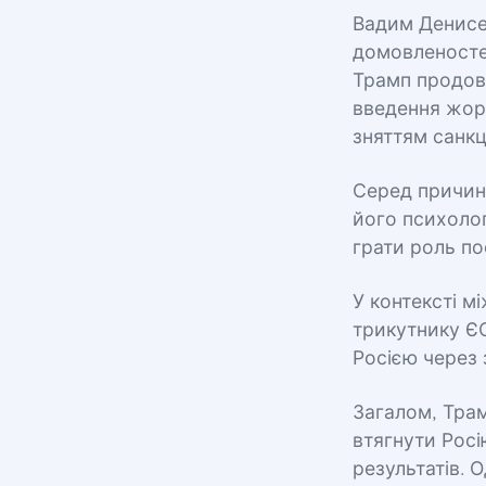
Вадим Денисе
домовленостей
Трамп продовж
введення жор
зняттям санкці
Серед причин
його психолог
грати роль п
У контексті м
трикутнику Є
Росією через
Загалом, Трам
втягнути Росі
результатів. 