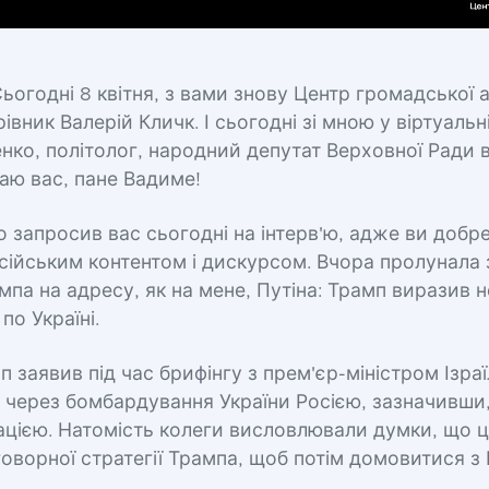
 Сьогодні 8 квітня, з вами знову Центр громадської 
ерівник Валерій Кличк. І сьогодні зі мною у віртуальні
нко, політолог, народний депутат Верховної Ради
таю вас, пане Вадиме!
 запросив вас сьогодні на інтерв'ю, адже ви добре 
ійським контентом і дискурсом. Вчора пролунала 
па на адресу, як на мене, Путіна: Трамп виразив 
по Україні.
 заявив під час брифінгу з прем'єр-міністром Ізра
 через бомбардування України Росією, зазначивши,
ацією. Натомість колеги висловлювали думки, що 
оворної стратегії Трампа, щоб потім домовитися з 