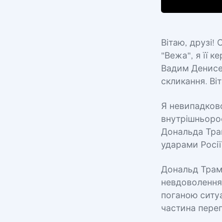
Вітаю, друзі!
"Вежа", я її к
Вадим Денисе
скликання. Ві
Я невипадково
внутрішньорос
Дональда Трам
ударами Росії 
Дональд Трамп
невдоволення
поганою ситу
частина перег