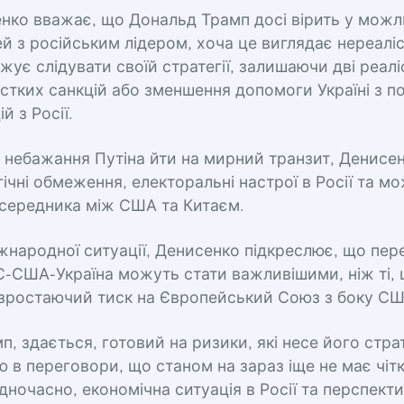
нко вважає, що Дональд Трамп досі вірить у можл
 з російським лідером, хоча це виглядає нереаліс
ує слідувати своїй стратегії, залишаючи дві реаліс
стких санкцій або зменшення допомоги Україні з 
й з Росії.
 небажання Путіна йти на мирний транзит, Денисе
ічні обмеження, електоральні настрої в Росії та м
осередника між США та Китаєм.
іжнародної ситуації, Денисенко підкреслює, що пер
С-США-Україна можуть стати важливішими, ніж ті, 
 зростаючий тиск на Європейський Союз з боку СШ
п, здається, готовий на ризики, які несе його страт
ю в переговори, що станом на зараз іще не має чіт
Одночасно, економічна ситуація в Росії та перспекти