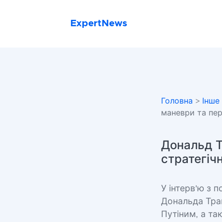
ExpertNews
Головна
>
Інше
маневри та пе
Дональд Тр
стратегіч
У інтерв'ю з
Дональда Трам
Путіним, а та