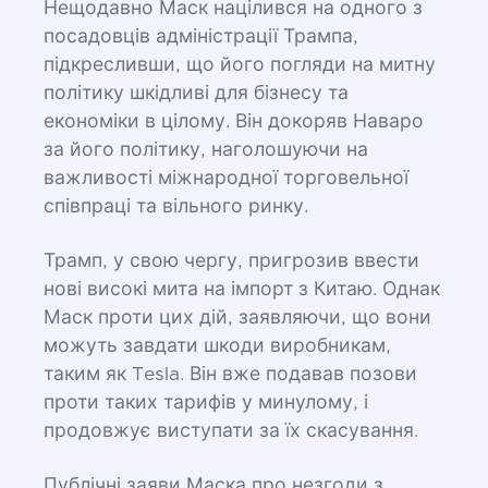
Нещодавно Маск націлився на одного з
посадовців адміністрації Трампа,
підкресливши, що його погляди на митну
політику шкідливі для бізнесу та
економіки в цілому. Він докоряв Наваро
за його політику, наголошуючи на
важливості міжнародної торговельної
співпраці та вільного ринку.
Трамп, у свою чергу, пригрозив ввести
нові високі мита на імпорт з Китаю. Однак
Маск проти цих дій, заявляючи, що вони
можуть завдати шкоди виробникам,
таким як Tesla. Він вже подавав позови
проти таких тарифів у минулому, і
продовжує виступати за їх скасування.
Публічні заяви Маска про незгоди з