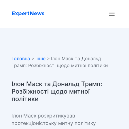
ExpertNews
Головна
>
Інше
> Ілон Маск та Дональд
Трамп: Розбіжності щодо митної політики
Ілон Маск та Дональд Трамп:
Розбіжності щодо митної
політики
Ілон Маск розкритикував
протекціоністську митну політику