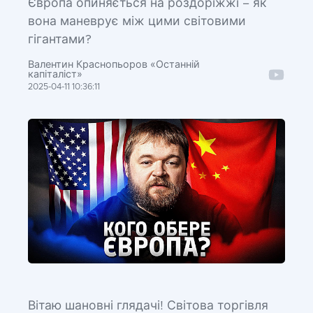
Європа опиняється на роздоріжжі – як
вона маневрує між цими світовими
гігантами?
Валентин Краснопьоров «Останній
капіталіст»
2025-04-11 10:36:11
Вітаю шановні глядачі! Світова торгівля