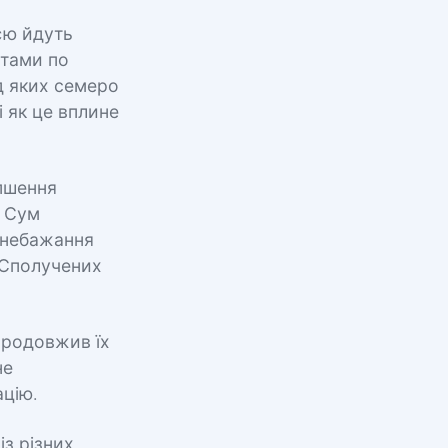
єю йдуть
етами по
д яких семеро
і як це вплине
іпшення
і Сум
м небажання
х Сполучених
продовжив їх
не
цію.
із різних