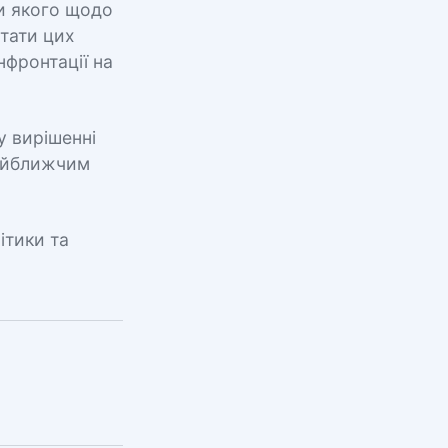
ги якого щодо
ьтати цих
нфронтації на
у вирішенні
найближчим
ітики та