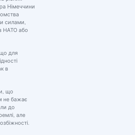
ера Німеччини
домства
и силами,
в НАТО або
 що для
ідності
ак в
и, що
м не бажає
ели до
ремлі, але
озбіжності.