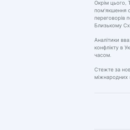
Окрім цього, 
пом'якшення с
переговорів п
Близькому Сх
Аналітики вва
конфлікту в У
часом.
Стежте за нов
міжнародних 