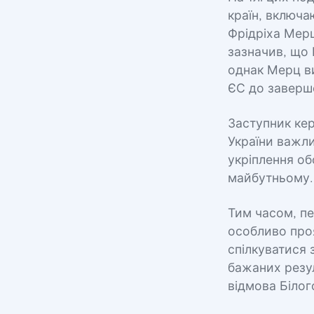
країн, включа
Фрідріха Мерц
зазначив, що
однак Мерц в
ЄС до заверше
Заступник кер
України важли
укріплення об
майбутньому.
Тим часом, п
особливо проя
спілкуватися 
бажаних резул
відмова Білог