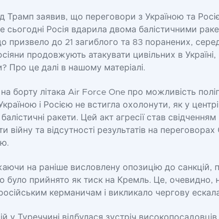
д Трамп заявив, що переговори з Україною та Росі
е сьогодні Росія вдарила двома балістичними рак
о призвело до 21 загиблого та 83 поранених, сере
осіяни продовжують атакувати цивільних в Україні, 
? Про це далі в нашому матеріалі.
на борту літака Air Force One про можливість пол
Україною і Росією не встигла охолонути, як у центр
 балістичні ракети. Цей акт агресії став свідчення
ти війну та відсутності результатів на переговора
єю.
жаючи на раніше висловлену опозицію до санкцій, 
що було прийнято як тиск на Кремль. Це, очевидно, 
російським керманичам і викликало чергову ескала
дій у Туреччині відбулася зустріч високопосадовців 