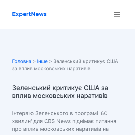
ExpertNews
Головна
>
Інше
> Зеленський критикує США
за вплив московських наративів
Зеленський критикує США за
вплив московських наративів
Інтерв'ю Зеленського в програмі '60
хвилин' для CBS News піднімає питання
про вплив московських наративів на