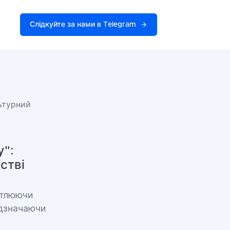
Слідкуйте за нами в Telegram
льтурний
у":
стві
ітлюючи
ідзначаючи