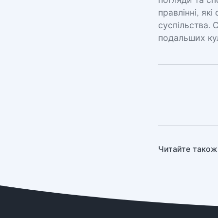
погляди та с
правлінні, як
суспільства. 
подальших кул
Читайте також