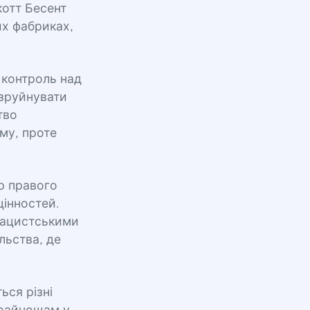
котт Бесент
их фабриках,
 контроль над
 зруйнувати
тво
му, проте
р правого
цінностей.
 нацистськими
льства, де
ься різні