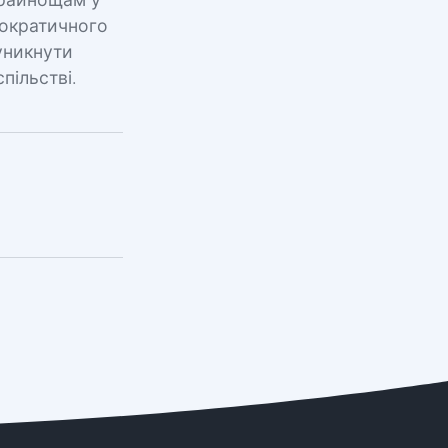
крайнощам у
емократичного
уникнути
пільстві.