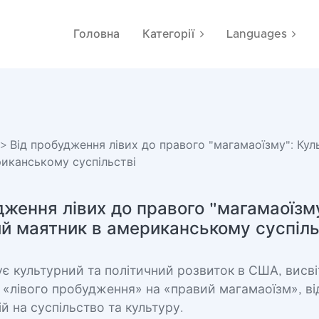
Головна
Категорії
Languages
> Від пробудження лівих до правого "магамаоїзму": Ку
иканському суспільстві
дження лівих до правого "магамаоїзм
й маятник в американському суспіль
ує культурний та політичний розвиток в США, висв
 «лівого пробудження» на «правий магамаоїзм», в
ій на суспільство та культуру.