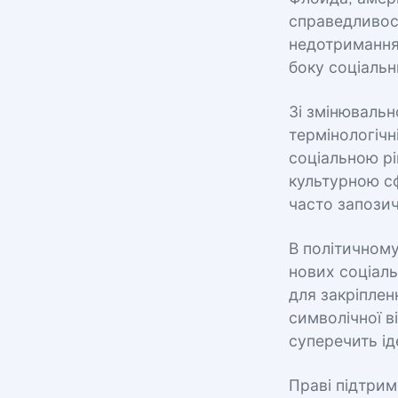
справедливос
недотримання 
боку соціальн
Зі змінювальн
термінологічн
соціальною р
культурною сф
часто запозич
В політичному
нових соціаль
для закріплен
символічної в
суперечить і
Праві підтрим