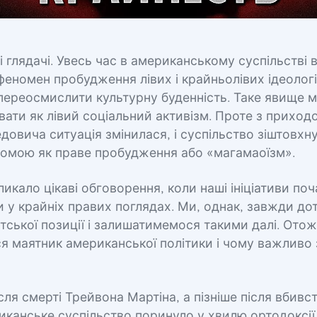
і глядачі. Увесь час в американському суспільстві 
еномен пробудження лівих і крайньолівих ідеологій
переосмислити культурну буденність. Таке явище 
ати як лівий соціальний активізм. Проте з приход
овича ситуація змінилася, і суспільство зіштовхн
ідомою як праве пробудження або «магамаоїзм».
икало цікаві обговорення, коли наші ініціативи по
 у крайніх правих поглядах. Ми, однак, завжди д
ської позиції і залишатимемося такими далі. Ото
я маятник американської політики і чому важливо 
ісля смерті Трейвона Мартіна, а пізніше після вби
канське суспільство поринуло у хвилю ортодоксії 