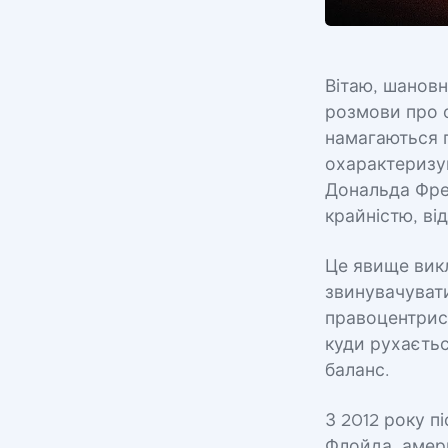
Вітаю, шановн
розмови про ф
намагаються 
охарактеризув
Дональда Фред
крайністю, в
Це явище викл
звинувачувати
правоцентрист
куди рухаєтьс
баланс.
З 2012 року п
Флойда, амери