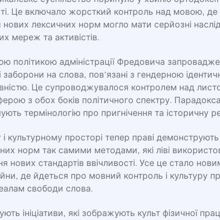
ті. Це включало жорсткий контроль над мовою, де
нових лексичних норм могло мати серйозні наслід
их мереж та активістів.
ою політикою адміністрації Фредовича запровадже
і заборони на слова, пов’язані з гендерною ідентич
івністю. Це супроводжувалося контролем над листо
ерою з обох боків політичного спектру. Парадокса
ують термінологію про пригнічення та історичну рев
 і культурному просторі тепер праві демонструют
них норм так самими методами, які ліві використо
ня нових стандартів ввічливості. Усе це стало нов
ійни, де йдеться про мовний контроль і культуру п
деалам свободи слова.
ують ініціативи, які зображують культ фізичної прац