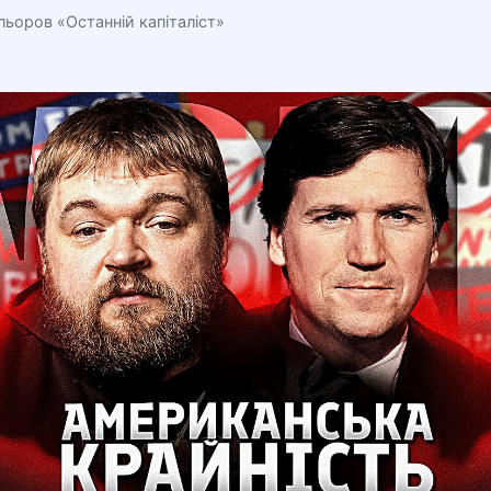
ьоров «Останній капіталіст»