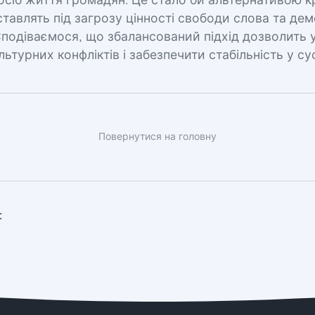
посіб життя громадян. Це стало би альтернативою 
і ставлять під загрозу цінності свободи слова та д
Сподіваємося, що збалансований підхід дозволить 
ьтурних конфліктів і забезпечити стабільність у сус
Повернутися на головну
: