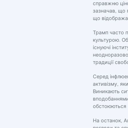
справжню цінн
зазначав, що 
що відображає
Трамп часто п
культурою. Об
існуючі інсти
неодноразово
традиції своб
Серед інфлюе
активізму, як
Виникають сит
вподобаннями,
обстоюються 
На останок, А