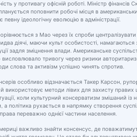
ість у противагу офісній роботі. Міністр фінансів С
планується поповнити робочі місця в американськ
 певну ідеологічну еволюцію в адміністрації.
орівнюється з Мао через їх спроби централізувати
идва діячі, маючи культ особистості, намагаються
туції задля зміцнення влади. Американське суспільс
 висловлювало тривогу через ризики авторитариз
оди слова та активізм успішно чинять спротив.
нсерів особливо відзначається Такер Карсон, рупо
ий використовує методи лівих для захисту правих 
уації, коли культурний консерватизм змішаний із
 а політика рухається в напрямку створення суспі
права переважно однієї частини населення.
мериці важливо знайти консенсус, де поважатимут