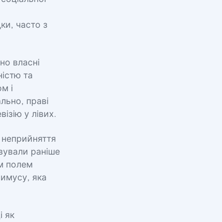
ки, часто з
но власні
ністю та
м і
льно, праві
ізію у лівих.
ь неприйняття
вували раніше
им полем
римусу, яка
і як