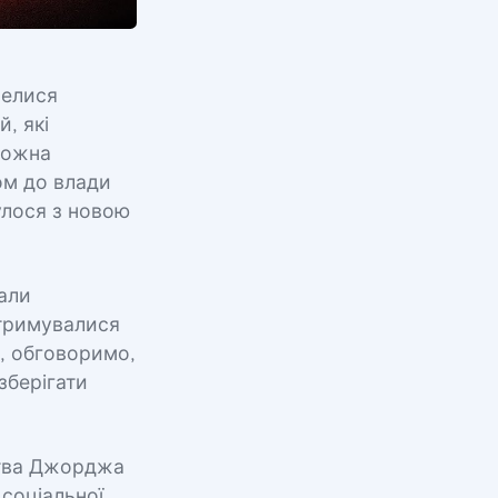
велися
, які
можна
ом до влади
улося з новою
чали
отримувалися
ж, обговоримо,
зберігати
вства Джорджа
соціальної