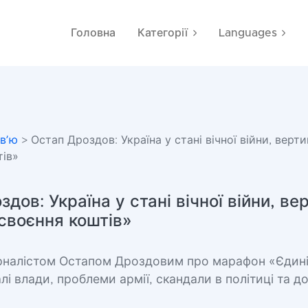
Головна
Категорії
Languages
рвʼю
> Остап Дроздов: Україна у стані вічної війни, верти
тів»
дов: Україна у стані вічної війни, ве
освоєння коштів»
урналістом Остапом Дроздовим про марафон «Єдині
лі влади, проблеми армії, скандали в політиці та до