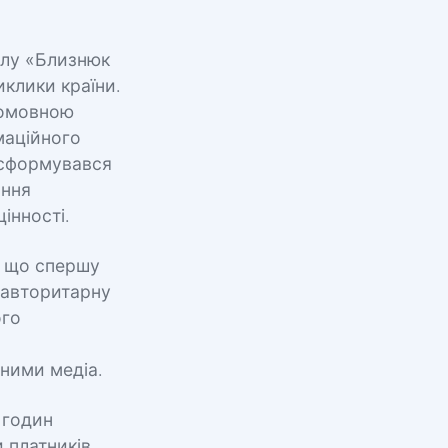
алу «Близнюк
иклики країни.
номовною
маційного
нсформувався
єння
інності.
, що спершу
 авторитарну
ого
чними медіа.
 годин
 платників