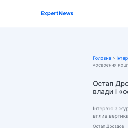
ExpertNews
Головна
>
Інте
«освоєння кош
Остап Дроз
влади і «
Інтерв'ю з ж
вплив вертика
Остап Дроздов