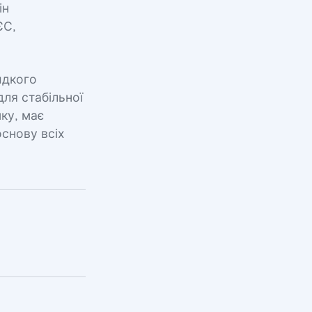
ін
ЄС,
идкого
ля стабільної
мку, має
снову всіх