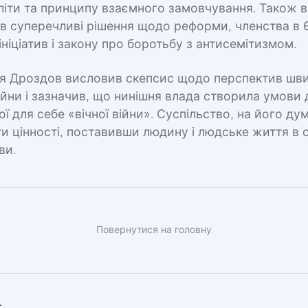
літи та принципу взаємного замовчування. Також в
в суперечливі рішення щодо реформи, членства в 
ініціатив і закону про боротьбу з антисемітизмом.
я Дроздов висловив скепсис щодо перспектив шв
йни і зазначив, що нинішня влада створила умови д
ної для себе «вічної війни». Суспільство, на його ду
 цінності, поставивши людину і людське життя в о
ви.
Повернутися на головну
: