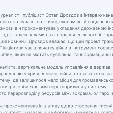
урналіст і публіцист Остап Дроздов в інтерв'ю кан
вів про сучасні політичні, економічні й соціальні в
озмови він прокоментував укладення державною і
год із телеканалами на створення спільного інфор
ині новини». Дроздов вважає, що цей проект тра
ї ініціативи часів початку війни в інструмент «осво
тів», який не містить суспільної та інформаційної ц
наліста, вертикальна модель управління в державі
равданою у кризові місяці війни, стала схожою на
стему, де залишилося мало місця для громадянськ
Антикризові механізми перетворилися у систему
го перерозподілу ресурсів між, зокрема, олігархі
ж прокоментував ініціативу щодо створення тисячі
о контенту, назвавши це формою «бенкету за кошти