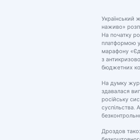
Український ж
наживо» розпо
На початку р
платформою у
марафону «Єд
з антикризово
бюджетних кош
На думку жур
здавалася вип
російську си
суспільства. 
безконтрольно
Дроздов тако
безкоштовног