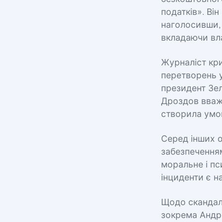
податків». Ві
наголосивши, 
вкладаючи вла
Журналіст кр
перетворень у
президент Зел
Дроздов вважа
створила умов
Серед інших о
забезпеченням
моральне і пс
інциденти є н
Щодо скандалі
зокрема Андр