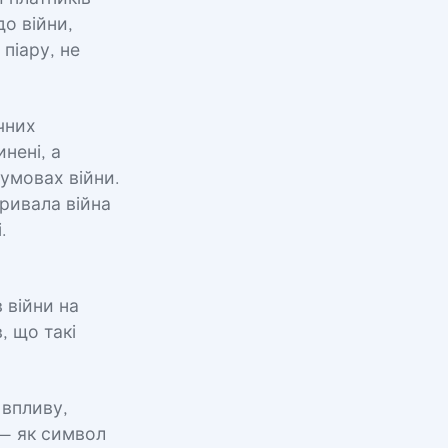
до війни,
піару, не
чних
нені, а
умовах війни.
ривала війна
.
в війни на
, що такі
 впливу,
 — як символ