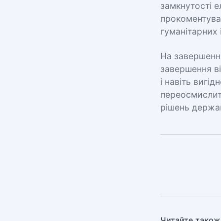
замкнутості е
прокоментува
гуманітарних 
На завершенн
завершення ві
і навіть вигід
переосмислити
рішень держа
Читайте також