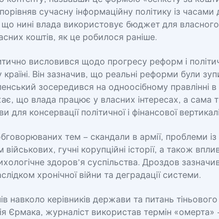
н порівняв сучасну інформаційну політику із часами 
що нині влада використовує бюджет для власного 
сних коштів, як це робилося раніше.
итично висловився щодо прогресу реформ і політи
 країні. Він зазначив, що реальні реформи були зупи
енський зосередився на одноосібному правлінні в 
є, що влада працює у власних інтересах, а сама т
и для консервації політичної і фінансової вертикалі
бговорюваних тем – скандали в армії, проблеми із
 військових, гучні корупційні історії, а також впли
ихологічне здоров’я суспільства. Дроздов зазначив
аслідком хронічної війни та деградації системи.
в навколо керівників держави та питань тіньового
ія Єрмака, журналіст використав термін «омерта»