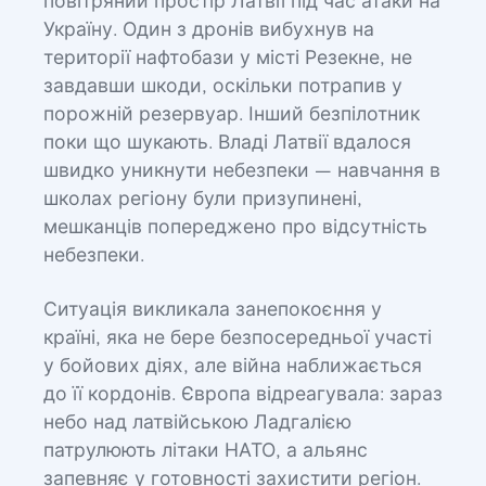
повітряний простір Латвії під час атаки на
Україну. Один з дронів вибухнув на
території нафтобази у місті Резекне, не
завдавши шкоди, оскільки потрапив у
порожній резервуар. Інший безпілотник
поки що шукають. Владі Латвії вдалося
швидко уникнути небезпеки — навчання в
школах регіону були призупинені,
мешканців попереджено про відсутність
небезпеки.
Ситуація викликала занепокоєння у
країні, яка не бере безпосередньої участі
у бойових діях, але війна наближається
до її кордонів. Європа відреагувала: зараз
небо над латвійською Ладгалією
патрулюють літаки НАТО, а альянс
запевняє у готовності захистити регіон.